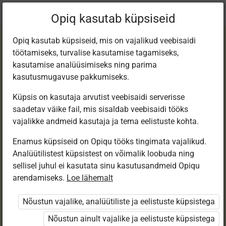
Praegune
Peatükk 8.2
Opiq kasutab küpsiseid
asukoht:
Matemaatika 6. kl, e-tund
Opiq kasutab küpsiseid, mis on vajalikud veebisaidi
töötamiseks, turvalise kasutamise tagamiseks,
kasutamise analüüsimiseks ning parima
kasutusmugavuse pakkumiseks.
Küpsis on kasutaja arvutist veebisaidi serverisse
Kujundi
saadetav väike fail, mis sisaldab veebisaidi tööks
vajalikke andmeid kasutaja ja tema eelistuste kohta.
peegeldamine
Enamus küpsiseid on Opiqu tööks tingimata vajalikud.
Analüütilistest küpsistest on võimalik loobuda ning
sirgest (paaristund)
sellisel juhul ei kasutata sinu kasutusandmeid Opiqu
arendamiseks.
Loe lähemalt
Nõustun vajalike, analüütiliste ja eelistuste küpsistega
Ligipääs piiratud
Nõustun ainult vajalike ja eelistuste küpsistega