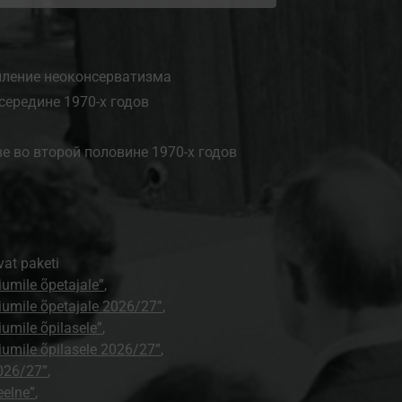
силение неоконсерватизма
 середине 1970-х годов
 во второй половине 1970-х годов
vat paketi
umile õpetajale”
,
umile õpetajale 2026/27”
,
umile õpilasele”
,
umile õpilasele 2026/27”
,
026/27”
,
eelne”
,