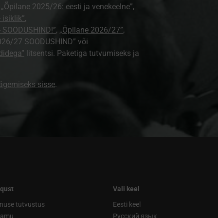
,
„Õpilane 2025/26: eesti ja venekeelne”
,
isiklik”
,
e - SOODUSHIND!”
,
„Õpilane 2026/27”
,
2026/27 SOODUSHIND”
või
didega”
litsentsi. Paketiga tutvumiseks ja
nägemiseks sisse
.
qust
Vali keel
nuse tutvustus
Eesti keel
ramu
Русский язык