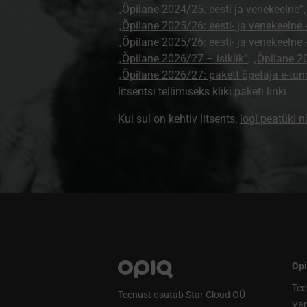
„Õpilane 2024/25: eesti ja venekeelne”
„Õpilane 2025/26: eesti- ja venekeelne - 
„Õpilane 2025/26: eesti- ja venekeeln
„Õpilane 2026/27 – isiklik”
,
„Õpilane 
„Õpilane 2026/27: pakett õpetaja e-tun
litsentsi tellimiseks kliki paketi linki.
Kui sul on kehtiv litsents,
logi peatüki 
Opi
Tee
Teenust osutab Star Cloud OÜ
Va