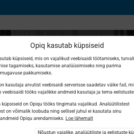
Opiq kasutab küpsiseid
sutab küpsiseid, mis on vajalikud veebisaidi töötamiseks, turval
ise tagamiseks, kasutamise analüüsimiseks ning parima
падных странах. Ус
smugavuse pakkumiseks.
n kasutaja arvutist veebisaidi serverisse saadetav väike fail, m
атизма
b veebisaidi tööks vajalikke andmeid kasutaja ja tema eelistuste
küpsiseid on Opiqu tööks tingimata vajalikud. Analüütilistest
st on võimalik loobuda ning sellisel juhul ei kasutata sinu
sandmeid Opiqu arendamiseks.
Loe lähemalt
Nõustun vajalike, analüütiliste ja eelistuste k