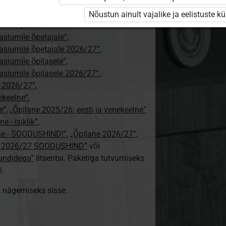
i ole Opiqusse sisse logitud.
Nõustun ainult vajalike ja eelistuste k
tivat paketi
siumile õpetajale”
,
siumile õpetajale 2026/27”
,
siumile õpilasele”
,
siumile õpilasele 2026/27”
,
a 2026/27”
,
nekeelne”
,
e”
,
„Õpilane 2025/26: eesti ja venekeelne”
e - isiklik”
,
lne - SOODUSHIND!”
,
„Õpilane 2026/27”
,
e 2026/27 SOODUSHIND”
või
tundidega”
litsentsi. Paketiga tutvumiseks
i.
ki nägemiseks sisse.