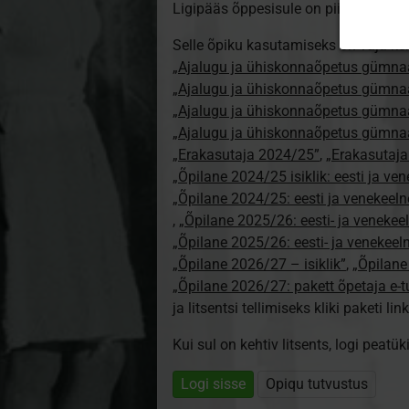
Ligipääs õppesisule on piiratud. Sa e
Selle õpiku kasutamiseks on vaja keh
„Ajalugu ja ühiskonnaõpetus gümnaa
„Ajalugu ja ühiskonnaõpetus gümnaa
„Ajalugu ja ühiskonnaõpetus gümnaa
„Ajalugu ja ühiskonnaõpetus gümnaa
„Erakasutaja 2024/25”
,
„Erakasutaj
„Õpilane 2024/25 isiklik: eesti ja ve
„Õpilane 2024/25: eesti ja venekeeln
,
„Õpilane 2025/26: eesti- ja venekeeln
„Õpilane 2025/26: eesti- ja venekee
„Õpilane 2026/27 – isiklik”
,
„Õpilan
„Õpilane 2026/27: pakett õpetaja e-
ja litsentsi tellimiseks kliki paketi link
Kui sul on kehtiv litsents, logi peatü
Logi sisse
Opiqu tutvustus