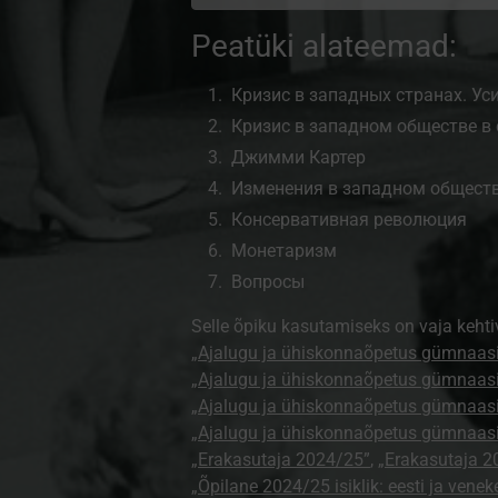
Peatüki alateemad:
Кризис в западных странах. У
Кризис в западном обществе в
Джимми Картер
Изменения в западном обществе
Консервативная революция
Монетаризм
Вопросы
Selle õpiku kasutamiseks on vaja kehti
„Ajalugu ja ühiskonnaõpetus gümnaasi
„Ajalugu ja ühiskonnaõpetus gümnaasi
„Ajalugu ja ühiskonnaõpetus gümnaasi
„Ajalugu ja ühiskonnaõpetus gümnaasi
„Erakasutaja 2024/25”
,
„Erakasutaja 2
„Õpilane 2024/25 isiklik: eesti ja venek