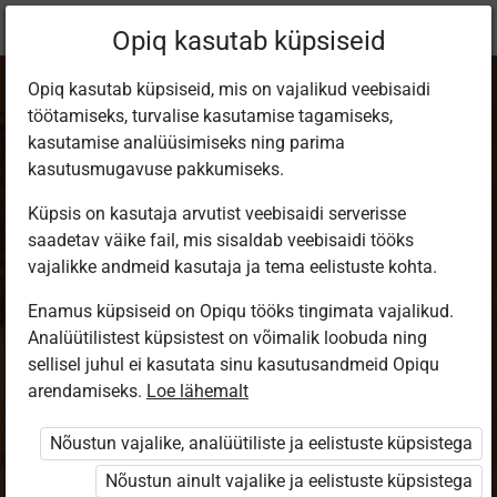
Praegune
Peatükk 7.9
Opiq kasutab küpsiseid
asukoht:
Kirjandus 8. kl
Opiq kasutab küpsiseid, mis on vajalikud veebisaidi
töötamiseks, turvalise kasutamise tagamiseks,
kasutamise analüüsimiseks ning parima
kasutusmugavuse pakkumiseks.
Küpsis on kasutaja arvutist veebisaidi serverisse
Raamat ärkab ellu
saadetav väike fail, mis sisaldab veebisaidi tööks
vajalikke andmeid kasutaja ja tema eelistuste kohta.
teatrilaval
Enamus küpsiseid on Opiqu tööks tingimata vajalikud.
Analüütilistest küpsistest on võimalik loobuda ning
sellisel juhul ei kasutata sinu kasutusandmeid Opiqu
arendamiseks.
Loe lähemalt
Ligipääs piiratud
Nõustun vajalike, analüütiliste ja eelistuste küpsistega
Ligipääs õppesisule on piiratud. Sa ei ole Opiqusse
sisse logitud.
Nõustun ainult vajalike ja eelistuste küpsistega