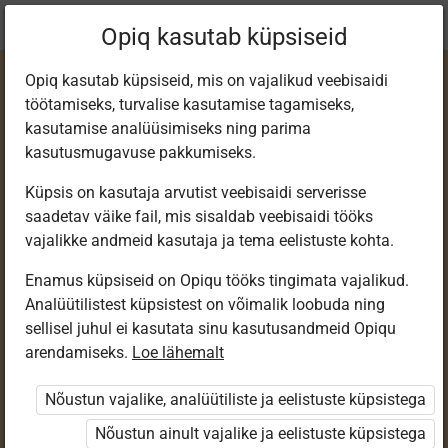
Praegune
Peatükk 4.17
Opiq kasutab küpsiseid
asukoht:
Русский язык 3 кл.
Opiq kasutab küpsiseid, mis on vajalikud veebisaidi
töötamiseks, turvalise kasutamise tagamiseks,
kasutamise analüüsimiseks ning parima
kasutusmugavuse pakkumiseks.
Küpsis on kasutaja arvutist veebisaidi serverisse
Склонение имён
saadetav väike fail, mis sisaldab veebisaidi tööks
vajalikke andmeid kasutaja ja tema eelistuste kohta.
существительных
Enamus küpsiseid on Opiqu tööks tingimata vajalikud.
Analüütilistest küpsistest on võimalik loobuda ning
во
sellisel juhul ei kasutata sinu kasutusandmeid Opiqu
arendamiseks.
Loe lähemalt
множественном
Nõustun vajalike, analüütiliste ja eelistuste küpsistega
числе
Nõustun ainult vajalike ja eelistuste küpsistega