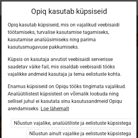
Praegune
Õppekomplekt
Opiq kasutab küpsiseid
asukoht:
Русский язык 3 кл.
Opiq kasutab küpsiseid, mis on vajalikud veebisaidi
töötamiseks, turvalise kasutamise tagamiseks,
kasutamise analüüsimiseks ning parima
kasutusmugavuse pakkumiseks.
Küpsis on kasutaja arvutist veebisaidi serverisse
РУССКИЙ ЯЗЫК 3
saadetav väike fail, mis sisaldab veebisaidi tööks
vajalikke andmeid kasutaja ja tema eelistuste kohta.
класс
Enamus küpsiseid on Opiqu tööks tingimata vajalikud.
Analüütilistest küpsistest on võimalik loobuda ning
sellisel juhul ei kasutata sinu kasutusandmeid Opiqu
Autorid
arendamiseks.
Loe lähemalt
Надежда Пароль, Елена Сивенкова
Ülesandekogu autorid
Nõustun vajalike, analüütiliste ja eelistuste küpsistega
Надежда Пароль, Елена Сивенкова
Nõustun ainult vajalike ja eelistuste küpsistega