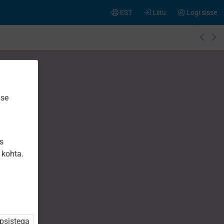
EST
Liitu
Logi sisse
ise
is
 kohta.
üpsistega