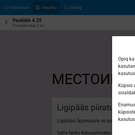
Tutvustus
Varamu
Otsing
Praegune
Peatükk 4.25
asukoht:
Русский язык 3 кл.
Opiq ka
kasutam
МЕСТОИМЕ
kasutu
Küpsis o
sisalda
Enamus 
Ligipääs piiratud
küpsiste
kasutu
Ligipääs õppesisule on piiratud. Sa e
Selle õpiku kasutamiseks on vaja keh