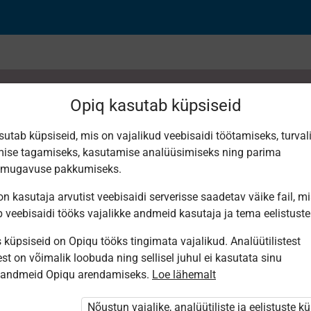
Opiq kasutab küpsiseid
sutab küpsiseid, mis on vajalikud veebisaidi töötamiseks, turval
ise tagamiseks, kasutamise analüüsimiseks ning parima
НИЕ
smugavuse pakkumiseks.
n kasutaja arvutist veebisaidi serverisse saadetav väike fail, m
b veebisaidi tööks vajalikke andmeid kasutaja ja tema eelistuste
küpsiseid on Opiqu tööks tingimata vajalikud. Analüütilistest
st on võimalik loobuda ning sellisel juhul ei kasutata sinu
sandmeid Opiqu arendamiseks.
Loe lähemalt
i ole Opiqusse sisse logitud.
tivat paketi
Nõustun vajalike, analüütiliste ja eelistuste k