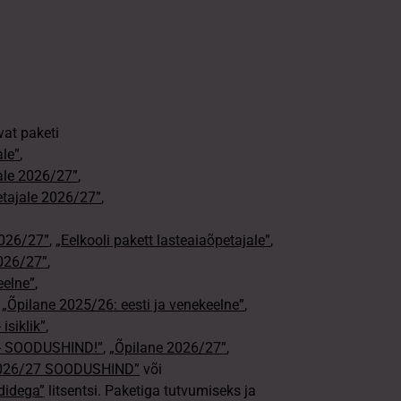
vat paketi
ale”
,
jale 2026/27”
,
petajale 2026/27”
,
2026/27”
,
„Eelkooli pakett lasteaiaõpetajale”
,
026/27”
,
eelne”
,
,
„Õpilane 2025/26: eesti ja venekeelne”
,
isiklik”
,
e - SOODUSHIND!”
,
„Õpilane 2026/27”
,
2026/27 SOODUSHIND”
või
didega”
litsentsi. Paketiga tutvumiseks ja