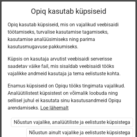
Praegune
Peatükk 9.3
Opiq kasutab küpsiseid
asukoht:
Loodusõpetus 9. kl, 1. osa
Opiq kasutab küpsiseid, mis on vajalikud veebisaidi
töötamiseks, turvalise kasutamise tagamiseks,
kasutamise analüüsimiseks ning parima
kasutusmugavuse pakkumiseks.
Küpsis on kasutaja arvutist veebisaidi serverisse
Loodusõpetus 9.
saadetav väike fail, mis sisaldab veebisaidi tööks
vajalikke andmeid kasutaja ja tema eelistuste kohta.
klassile, I osa
Enamus küpsiseid on Opiqu tööks tingimata vajalikud.
Analüütilistest küpsistest on võimalik loobuda ning
(print-pdf)
sellisel juhul ei kasutata sinu kasutusandmeid Opiqu
arendamiseks.
Loe lähemalt
Nõustun vajalike, analüütiliste ja eelistuste küpsistega
Failid
Nõustun ainult vajalike ja eelistuste küpsistega