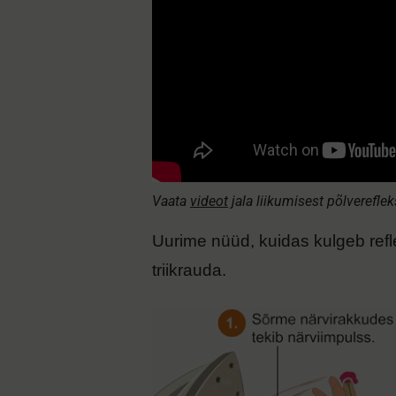
Vaata
videot
jala liikumisest põlverefleks
Uurime nüüd, kuidas kulgeb refle
triikrauda.