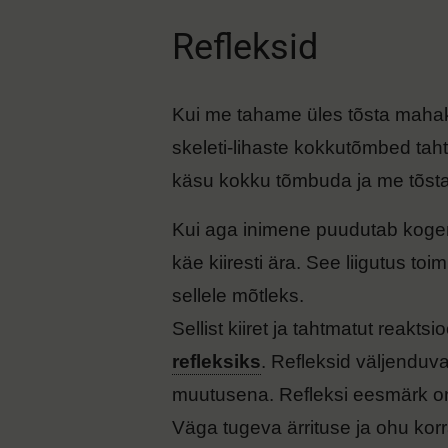
Refleksid
Kui me tahame üles tõsta mahaku
skeleti-lihaste kokkutõmbed tahtl
käsu kokku tõmbuda ja me tõstam
Kui aga inimene puudutab kogemat
käe kiiresti ära. See liigutus to
sellele mõtleks.
​Sellist kiiret ja tahtmatut reakts
refleksiks
. Refleksid väljenduvad
muutusena. Refleksi eesmärk on
​Väga tugeva ärrituse ja ohu kor