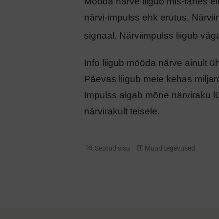
Mööda närve liigub mis-tahes el
närvi-impulss ehk erutus. Närvi
signaal. Närviimpulss liigub väga
Info liigub mööda närve ainult ü
Päevas liigub meie kehas miljar
​Impulss algab mõne närviraku lüh
närvirakult teisele.
Seotud sisu
Muud tegevused