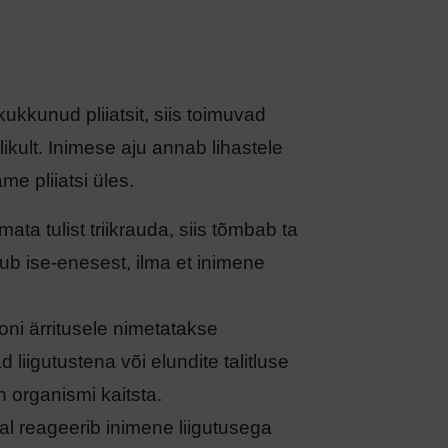
kkunud pliiatsit, siis toimuvad
ikult. Inimese aju annab lihastele
e pliiatsi üles.
a tulist triikrauda, siis tõmbab ta
imub ise-enesest, ilma et inimene
iooni ärritusele nimetatakse
 liigutustena või elundite talitluse
 organismi kaitsta.
ral reageerib inimene liigutusega