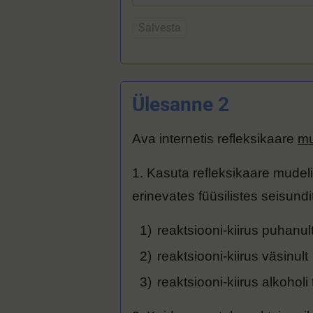
Salvesta
Ülesanne 2
Ava internetis refleksikaare
mu
1. Kasuta refleksikaare mudelit 
erinevates füüsilistes seisundi
reaktsiooni-kiirus puhanul
reaktsiooni-kiirus väsinult
reaktsiooni-kiirus alkoholi 