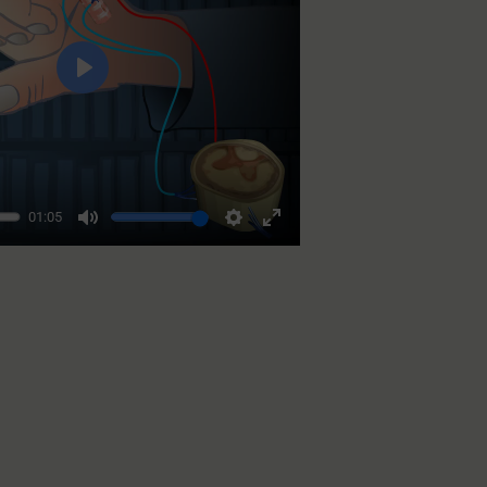
Esita
01:05