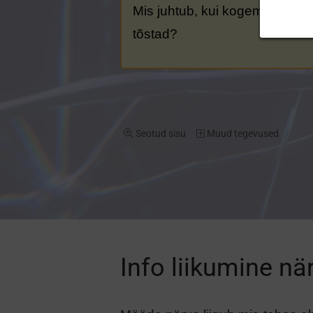
Mis juhtub, kui kogemata palja
tõstad?
Seotud sisu
Muud tegevused
Info liikumine n