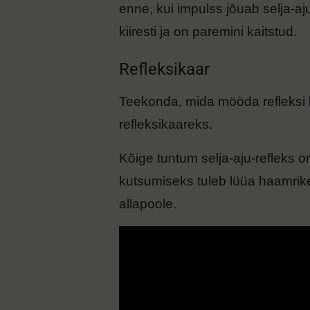
enne, kui impulss jõuab selja-aj
kiiresti ja on paremini kaitstud.
Refleksikaar
Teekonda, mida mööda refleksi k
refleksikaareks.
Kõige tuntum selja-aju-refleks on
kutsumiseks tuleb lüüa haamrik
allapoole.