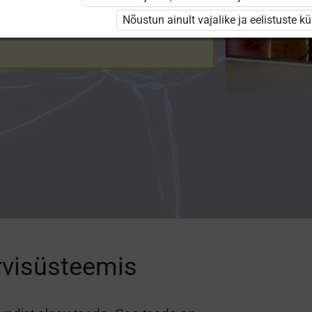
 käega tulist keedupoti kaant
Nõustun ainult vajalike ja eelistuste k
ärvisüsteemis