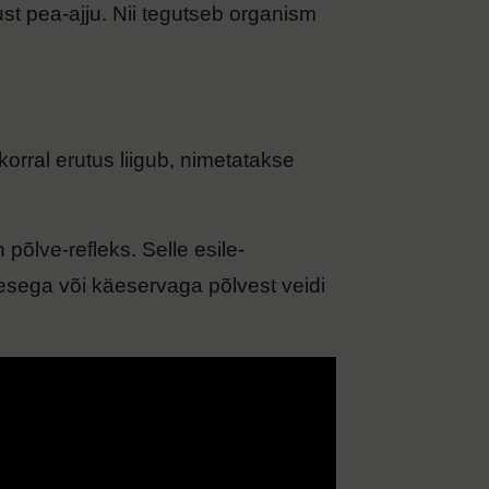
ust pea-ajju. Nii tegutseb organism
orral erutus liigub, nimetatakse
 põlve-refleks. Selle esile­
esega või käeservaga põlvest veidi