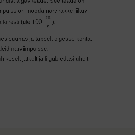
undist algav teade. See teade on
impulss on mööda närvirakke liikuv
m
100
 
 kiiresti (üle
).
s
hes suunas ja täpselt õigesse kohta.
deid närviimpulsse.
ikeselt jätkelt ja liigub edasi ühelt