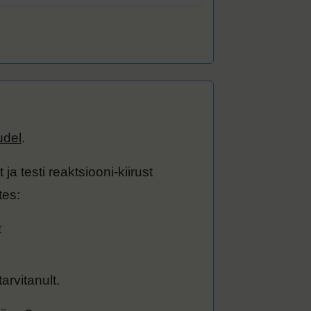
del
.
ja testi reaktsiooni-kiirust
tes:
t
tarvitanult.