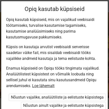
Praegune
Peatükk 6.1
Opiq kasutab küpsiseid
asukoht:
Matemaatika 4. kl. I osa
Opiq kasutab küpsiseid, mis on vajalikud veebisaidi
töötamiseks, turvalise kasutamise tagamiseks,
kasutamise analüüsimiseks ning parima
kasutusmugavuse pakkumiseks.
Küpsis on kasutaja arvutist veebisaidi serverisse
Eeltöö (93–98)
saadetav väike fail, mis sisaldab veebisaidi tööks
vajalikke andmeid kasutaja ja tema eelistuste kohta.
Enamus küpsiseid on Opiqu tööks tingimata vajalikud.
Analüütilistest küpsistest on võimalik loobuda ning
Seotud sisu
Muud tegevused
sellisel juhul ei kasutata sinu kasutusandmeid Opiqu
arendamiseks.
Loe lähemalt
Nõustun vajalike, analüütiliste ja eelistuste küpsistega
Nõustun ainult vajalike ja eelistuste küpsistega
93. Leia puuduv arv.