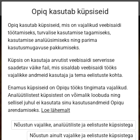
Praegune
Peatükk 1.2
Opiq kasutab küpsiseid
asukoht:
8. füüsika
Opiq kasutab küpsiseid, mis on vajalikud veebisaidi
töötamiseks, turvalise kasutamise tagamiseks,
kasutamise analüüsimiseks ning parima
kasutusmugavuse pakkumiseks.
Küpsis on kasutaja arvutist veebisaidi serverisse
Päike
saadetav väike fail, mis sisaldab veebisaidi tööks
vajalikke andmeid kasutaja ja tema eelistuste kohta.
Enamus küpsiseid on Opiqu tööks tingimata vajalikud.
Ligipääs piiratud
Analüütilistest küpsistest on võimalik loobuda ning
sellisel juhul ei kasutata sinu kasutusandmeid Opiqu
Ligipääs õppesisule on piiratud. Sa ei ole Opiqusse
arendamiseks.
Loe lähemalt
sisse logitud.
Nõustun vajalike, analüütiliste ja eelistuste küpsistega
Selle õpiku kasutamiseks on vaja kehtivat paketi
Nõustun ainult vajalike ja eelistuste küpsistega
„Erakasutaja 2024/25”
,
„Erakasutaja 2026/27”
,