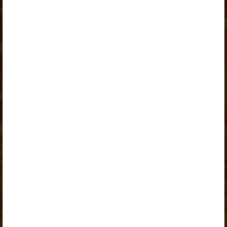
Peatüki alateemad:
Päike
Päike ja Maa
Päike
Lisalugemine. Termotuumareaktsioon
Päikeseplekid ja päikesetuul
Jätan meelde
Selle õpiku kasutamiseks on vaja kehtivat paketi
„Erakasutaja 2024/25”
,
„Erakasutaja 2026/27”
,
„Õpilane 2024/25”
,
„Õpilane 2024/25 - SOODUSHIND!”
,
„Õpilane 2024/25 – isiklik”
,
„Õpilane 2024/25 isiklik: eesti ja venekeelne”
,
„Õpilane 2024/25: eesti ja venekeelne”
,
„Õpilane 2025/26: eesti ja venekeelne”
,
„Õpilane 2025/26: eesti- ja venekeelne - isiklik”
,
„Õpilane 2025/26: eesti- ja venekeelne - SOODUSHIND!”
,