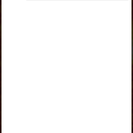
„Õpilane 2024/25”
,
„Õpilane 2024/25 - SOODUSHIND!”
,
„Õpilane 2024/25 – isiklik”
,
„Õpilane 2024/25 isiklik: eesti ja venekeelne”
,
„Õpilane 2024/25: eesti ja venekeelne”
,
„Õpilane 2025/26: eesti ja venekeelne”
,
„Õpilane 2025/26: eesti- ja venekeelne - isiklik”
,
„Õpilane 2025/26: eesti- ja venekeelne -
SOODUSHIND!”
,
„Õpilane 2026/27”
,
„Õpilane 2026/27 – isiklik”
,
„Õpilane 2026/27 SOODUSHIND”
või
„Õpilane 2026/27: pakett õpetaja e-tundidega”
litsentsi. Paketiga tutvumiseks ja litsentsi tellimiseks
kliki paketi linki.
Kui sul on kehtiv litsents, logi peatüki nägemiseks
sisse.
Logi sisse
Opiqu tutvustus