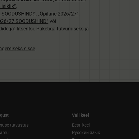
isiklik”
,
e - SOODUSHIND!”
,
„Õpilane 2026/27”
,
2026/27 SOODUSHIND”
või
didega”
litsentsi. Paketiga tutvumiseks ja
nägemiseks sisse
.
qust
Vali keel
nuse tutvustus
Eesti keel
ramu
Русский язык