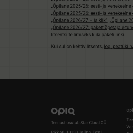
„Õpilane 2025/26: eesti- ja venekeelne - 
„Õpilane 2025/26: eesti- ja venekeeln
„Õpilane 2026/27 – isiklik”
,
„Õpilane 
„Õpilane 2026/27: pakett õpetaja e-tun
litsentsi tellimiseks kliki paketi linki.
Kui sul on kehtiv litsents,
logi peatüki 
Opi
Tee
Teenust osutab Star Cloud OÜ
Va
Pikk 68, 10133 Tallinn, Eesti