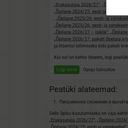
„Erakasutaja 2026/27”
,
„Õpilane 2024
„Õpilane 2024/25: eesti ja venekeeln
,
„Õpilane 2025/26: eesti- ja venekeeln
„Õpilane 2025/26: eesti- ja venekee
„Õpilane 2026/27 – isiklik”
,
„Õpilan
„Õpilane 2026/27: pakett õpetaja e-
ja litsentsi tellimiseks kliki paketi link
Kui sul on kehtiv litsents, logi peatü
Logi sisse
Opiqu tutvustus
Peatüki alateemad:
Письменное сложе­ние и вычит
Selle õpiku kasutamiseks on vaja kehti
„Erakasutaja 2026/27”
,
„Õpilane 2024/2
„Õpilane 2024/25: eesti ja venekeelne”