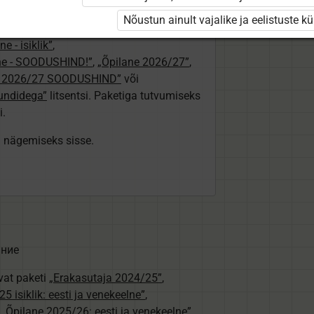
/25 isiklik: eesti ja venekeelne”
,
Nõustun ainult vajalike ja eelistuste k
e”
,
„Õpilane 2025/26: eesti ja venekeelne”
e - isiklik”
,
lne - SOODUSHIND!”
,
„Õpilane 2026/27”
,
e 2026/27 SOODUSHIND”
või
tundidega”
litsentsi. Paketiga tutvumiseks
i.
ki nägemiseks sisse.
ание
vat paketi
„Erakasutaja 2024/25”
,
5 isiklik: eesti ja venekeelne”
,
,
„Õpilane 2025/26: eesti ja venekeelne”
,