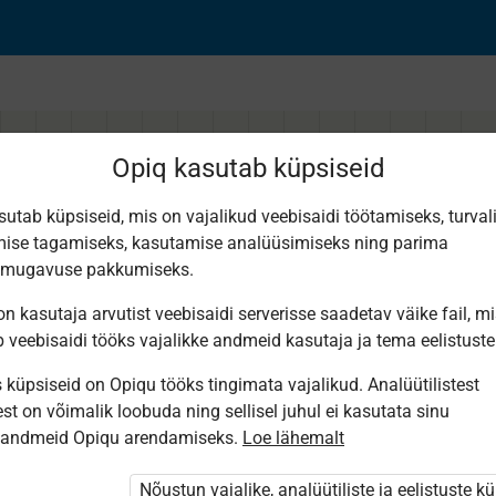
Opiq kasutab küpsiseid
sutab küpsiseid, mis on vajalikud veebisaidi töötamiseks, turval
ise tagamiseks, kasutamise analüüsimiseks ning parima
 сложе­ние и вычит
smugavuse pakkumiseks.
n kasutaja arvutist veebisaidi serverisse saadetav väike fail, m
b veebisaidi tööks vajalikke andmeid kasutaja ja tema eelistuste
küpsiseid on Opiqu tööks tingimata vajalikud. Analüütilistest
st on võimalik loobuda ning sellisel juhul ei kasutata sinu
sandmeid Opiqu arendamiseks.
Loe lähemalt
i ole Opiqusse sisse logitud.
htivat paketi
„Erakasutaja 2024/25”
,
Nõustun vajalike, analüütiliste ja eelistuste k