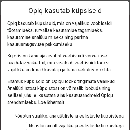
Praegune
Peatükk 4.5
Opiq kasutab küpsiseid
asukoht:
Русский 7 кл.
Opiq kasutab küpsiseid, mis on vajalikud veebisaidi
töötamiseks, turvalise kasutamise tagamiseks,
kasutamise analüüsimiseks ning parima
kasutusmugavuse pakkumiseks.
Küpsis on kasutaja arvutist veebisaidi serverisse
Словосочета­ния в
saadetav väike fail, mis sisaldab veebisaidi tööks
vajalikke andmeid kasutaja ja tema eelistuste kohta.
речи
Enamus küpsiseid on Opiqu tööks tingimata vajalikud.
Analüütilistest küpsistest on võimalik loobuda ning
sellisel juhul ei kasutata sinu kasutusandmeid Opiqu
arendamiseks.
Loe lähemalt
Ligipääs piiratud
Nõustun vajalike, analüütiliste ja eelistuste küpsistega
Ligipääs õppesisule on piiratud. Sa ei ole Opiqusse
sisse logitud.
Nõustun ainult vajalike ja eelistuste küpsistega