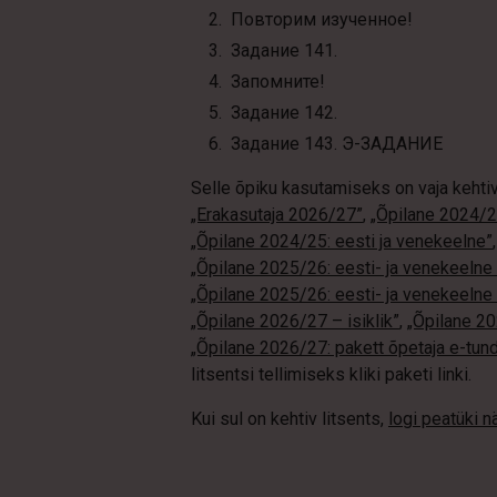
Повторим изученное!
Задание 141.
Запомните!
Задание 142.
Задание 143. Э-ЗАДАНИЕ
Selle õpiku kasutamiseks on vaja kehti
„Erakasutaja 2026/27”
,
„Õpilane 2024/25
„Õpilane 2024/25: eesti ja venekeelne”
„Õpilane 2025/26: eesti- ja venekeelne -
„Õpilane 2025/26: eesti- ja venekeel
„Õpilane 2026/27 – isiklik”
,
„Õpilane 
„Õpilane 2026/27: pakett õpetaja e-tun
litsentsi tellimiseks kliki paketi linki.
Kui sul on kehtiv litsents,
logi peatüki 