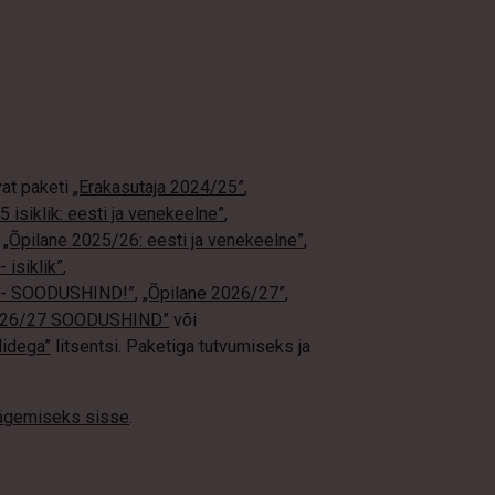
vat paketi
„Erakasutaja 2024/25”
,
 isiklik: eesti ja venekeelne”
,
,
„Õpilane 2025/26: eesti ja venekeelne”
,
 isiklik”
,
ne - SOODUSHIND!”
,
„Õpilane 2026/27”
,
2026/27 SOODUSHIND”
või
didega”
litsentsi. Paketiga tutvumiseks ja
nägemiseks sisse
.