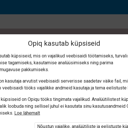
Opiq kasutab küpsiseid
sutab küpsiseid, mis on vajalikud veebisaidi töötamiseks, turval
ise tagamiseks, kasutamise analüüsimiseks ning parima
ое предложение. Вт
smugavuse pakkumiseks.
n kasutaja arvutist veebisaidi serverisse saadetav väike fail, m
предложения
 veebisaidi tööks vajalikke andmeid kasutaja ja tema eelistuste 
küpsiseid on Opiqu tööks tingimata vajalikud. Analüütilistest kü
alik loobuda ning sellisel juhul ei kasutata sinu kasutusandmeid
miseks.
Loe lähemalt
Nõustun vajalike, analüütiliste ja eelistuste k