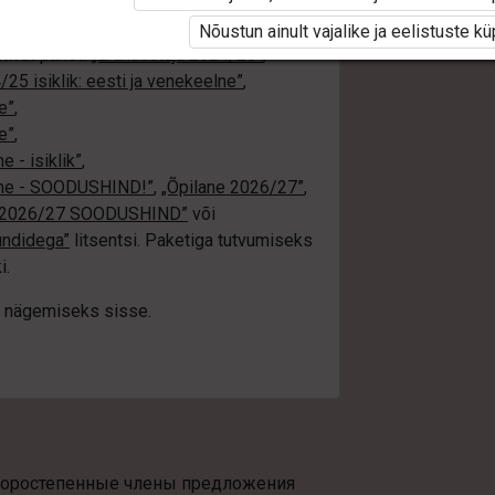
i ole Opiqusse sisse logitud.
Nõustun ainult vajalike ja eelistuste k
tivat paketi
„Erakasutaja 2024/25”
,
25 isiklik: eesti ja venekeelne”
,
e”
,
e”
,
 - isiklik”
,
elne - SOODUSHIND!”
,
„Õpilane 2026/27”
,
e 2026/27 SOODUSHIND”
või
undidega”
litsentsi. Paketiga tutvumiseks
i.
üki nägemiseks sisse.
торостепен­ные члены предложения