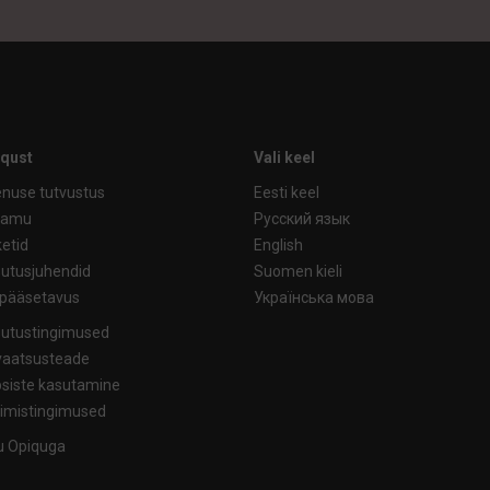
iqust
Vali keel
nuse tutvustus
Eesti keel
ramu
Русский язык
etid
English
utusjuhendid
Suomen kieli
ipääsetavus
Українська мова
utustingimused
vaatsusteade
siste kasutamine
limistingimused
tu Opiquga