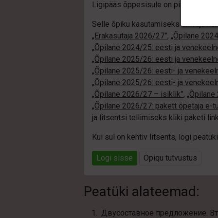
Ligipääs õppesisule on piiratud. Sa e
Selle õpiku kasutamiseks on vaja keh
„Erakasutaja 2026/27”
,
„Õpilane 2024/
„Õpilane 2024/25: eesti ja venekeeln
„Õpilane 2025/26: eesti ja venekeeln
„Õpilane 2025/26: eesti- ja venekeelne
„Õpilane 2025/26: eesti- ja veneke
„Õpilane 2026/27 – isiklik”
,
„Õpilan
„Õpilane 2026/27: pakett õpetaja e-t
ja litsentsi tellimiseks kliki paketi link
Kui sul on kehtiv litsents, logi peat
Logi sisse
Opiqu tutvustus
Peatüki alateemad:
Двусоставное предложение. В