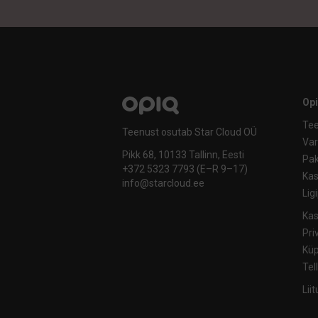
Op
Tee
Teenust osutab Star Cloud OÜ
Va
Pikk 68, 10133 Tallinn, Eesti
Pak
+372 5323 7793 (E–R 9–17)
Kas
info@starcloud.ee
Lig
Kas
Pri
Küp
Tel
Lii