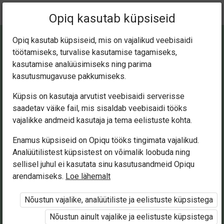
Praegune
Peatükk 3.4
Opiq kasutab küpsiseid
asukoht:
Русский 8 кл.
Opiq kasutab küpsiseid, mis on vajalikud veebisaidi
töötamiseks, turvalise kasutamise tagamiseks,
kasutamise analüüsimiseks ning parima
kasutusmugavuse pakkumiseks.
Küpsis on kasutaja arvutist veebisaidi serverisse
ОДНОСОСТАВ­НЫЕ
saadetav väike fail, mis sisaldab veebisaidi tööks
vajalikke andmeid kasutaja ja tema eelistuste kohta.
ПРЕДЛОЖЕ­НИЯ.
Enamus küpsiseid on Opiqu tööks tingimata vajalikud.
Analüütilistest küpsistest on võimalik loobuda ning
Виды односостав­
sellisel juhul ei kasutata sinu kasutusandmeid Opiqu
arendamiseks.
Loe lähemalt
ных предложений
Nõustun vajalike, analüütiliste ja eelistuste küpsistega
Nõustun ainult vajalike ja eelistuste küpsistega