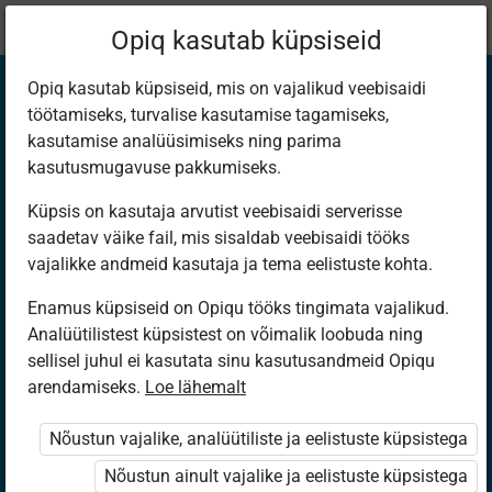
Praegune
Peatükk 9.2
Opiq kasutab küpsiseid
asukoht:
Математика 3
Opiq kasutab küpsiseid, mis on vajalikud veebisaidi
töötamiseks, turvalise kasutamise tagamiseks,
kasutamise analüüsimiseks ning parima
kasutusmugavuse pakkumiseks.
Küpsis on kasutaja arvutist veebisaidi serverisse
ИЗМЕРЕНИЕ
saadetav väike fail, mis sisaldab veebisaidi tööks
vajalikke andmeid kasutaja ja tema eelistuste kohta.
ВРЕМЕНИ (2)
Enamus küpsiseid on Opiqu tööks tingimata vajalikud.
Analüütilistest küpsistest on võimalik loobuda ning
sellisel juhul ei kasutata sinu kasutusandmeid Opiqu
arendamiseks.
Loe lähemalt
Ligipääs piiratud
Nõustun vajalike, analüütiliste ja eelistuste küpsistega
Ligipääs õppesisule on piiratud. Sa ei ole Opiqusse
sisse logitud.
Nõustun ainult vajalike ja eelistuste küpsistega