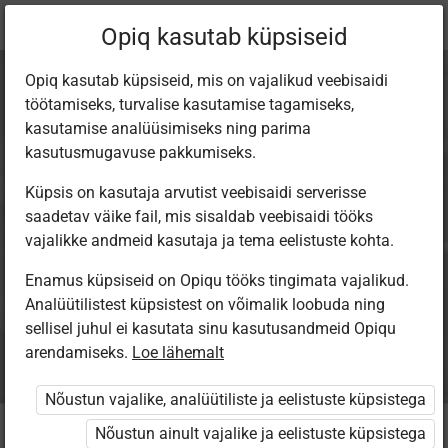
Praegune
Peatükk 2.3
Opiq kasutab küpsiseid
asukoht:
Loodusõpetus 8. kl, 2. osa
Opiq kasutab küpsiseid, mis on vajalikud veebisaidi
töötamiseks, turvalise kasutamise tagamiseks,
kasutamise analüüsimiseks ning parima
kasutusmugavuse pakkumiseks.
Küpsis on kasutaja arvutist veebisaidi serverisse
Seente eluviis
saadetav väike fail, mis sisaldab veebisaidi tööks
vajalikke andmeid kasutaja ja tema eelistuste kohta.
Enamus küpsiseid on Opiqu tööks tingimata vajalikud.
Analüütilistest küpsistest on võimalik loobuda ning
Seotud sisu
Muud tegevused
sellisel juhul ei kasutata sinu kasutusandmeid Opiqu
arendamiseks.
Loe lähemalt
Nõustun vajalike, analüütiliste ja eelistuste küpsistega
Nõustun ainult vajalike ja eelistuste küpsistega
Seente roll looduses