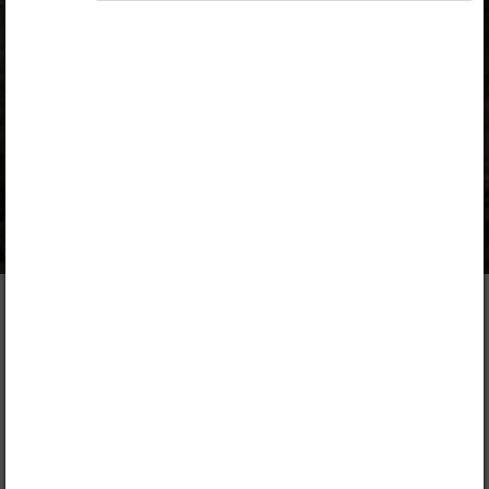
Autorid
Helle Anijärv, Piret Seedre
Ülesandekogu autorid
Helle Anijärv, Piret Seedre
Väljaandja
SA Innove, HARNO
Kuulub paketti
Tasuta
Sisukord
Kirjeldus
1. Taimed
Järg
Peatükk
1.1.
Organismide rühmad
1.2.
Taimede tunnused
1.3.
Vetikad