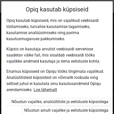
Praegune
Õppekomplekt
Opiq kasutab küpsiseid
asukoht:
Loodusõpetus 8. kl, 2. osa
Opiq kasutab küpsiseid, mis on vajalikud veebisaidi
töötamiseks, turvalise kasutamise tagamiseks,
kasutamise analüüsimiseks ning parima
kasutusmugavuse pakkumiseks.
Küpsis on kasutaja arvutist veebisaidi serverisse
Loodusõpetus 8.
saadetav väike fail, mis sisaldab veebisaidi tööks
vajalikke andmeid kasutaja ja tema eelistuste kohta.
klassile, 2. osa.
Enamus küpsiseid on Opiqu tööks tingimata vajalikud.
Analüütilistest küpsistest on võimalik loobuda ning
Lihtsustatud
sellisel juhul ei kasutata sinu kasutusandmeid Opiqu
arendamiseks.
Loe lähemalt
õppekava
Nõustun vajalike, analüütiliste ja eelistuste küpsistega
Nõustun ainult vajalike ja eelistuste küpsistega