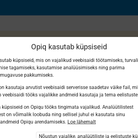
Opiq kasutab küpsiseid
sutab küpsiseid, mis on vajalikud veebisaidi töötamiseks, turval
ise tagamiseks, kasutamise analüüsimiseks ning parima
е
smugavuse pakkumiseks.
n kasutaja arvutist veebisaidi serverisse saadetav väike fail, m
b veebisaidi tööks vajalikke andmeid kasutaja ja tema eelistuste
küpsiseid on Opiqu tööks tingimata vajalikud. Analüütilistest
st on võimalik loobuda ning sellisel juhul ei kasutata sinu
sandmeid Opiqu arendamiseks.
Loe lähemalt
i ole Opiqusse sisse logitud.
htivat paketi
„Erakasutaja 2024/25”
,
Nõustun vajalike, analüütiliste ja eelistuste k