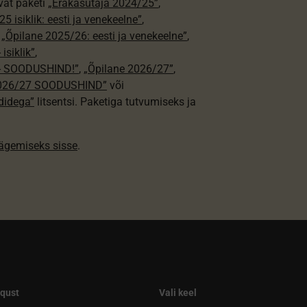
vat paketi
„Erakasutaja 2024/25”
,
5 isiklik: eesti ja venekeelne”
,
,
„Õpilane 2025/26: eesti ja venekeelne”
,
isiklik”
,
e - SOODUSHIND!”
,
„Õpilane 2026/27”
,
2026/27 SOODUSHIND”
või
didega”
litsentsi. Paketiga tutvumiseks ja
nägemiseks sisse
.
qust
Vali keel