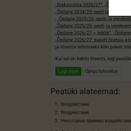
„Erakasutaja 2026/27”
,
„Õpilane 2024
„Õpilane 2024/25: eesti ja venekeeln
,
„Õpilane 2025/26: eesti- ja venekeeln
„Õpilane 2025/26: eesti- ja venekee
„Õpilane 2026/27 – isiklik”
,
„Õpilan
„Õpilane 2026/27: pakett õpetaja e-
ja litsentsi tellimiseks kliki paketi link
Kui sul on kehtiv litsents, logi peatü
Logi sisse
Opiqu tutvustus
Peatüki alateemad:
Воздействие
Воздействие
Некоторые приемы воздействи