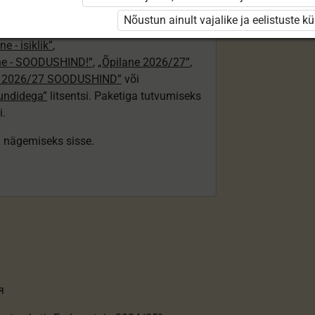
/25 isiklik: eesti ja venekeelne”
,
Nõustun ainult vajalike ja eelistuste k
e”
,
„Õpilane 2025/26: eesti ja venekeelne”
e - isiklik”
,
lne - SOODUSHIND!”
,
„Õpilane 2026/27”
,
e 2026/27 SOODUSHIND”
või
tundidega”
litsentsi. Paketiga tutvumiseks
i.
ki nägemiseks sisse.
я