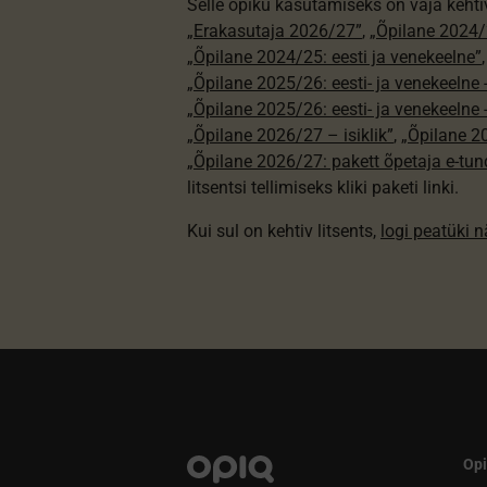
Selle õpiku kasutamiseks on vaja kehti
„Erakasutaja 2026/27”
,
„Õpilane 2024/2
„Õpilane 2024/25: eesti ja venekeelne”
„Õpilane 2025/26: eesti- ja venekeelne - 
„Õpilane 2025/26: eesti- ja venekeeln
„Õpilane 2026/27 – isiklik”
,
„Õpilane 
„Õpilane 2026/27: pakett õpetaja e-tun
litsentsi tellimiseks kliki paketi linki.
Kui sul on kehtiv litsents,
logi peatüki 
Opi