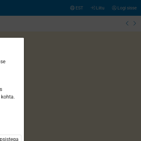
EST
Liitu
Logi sisse
ise
is
 kohta.
üpsistega