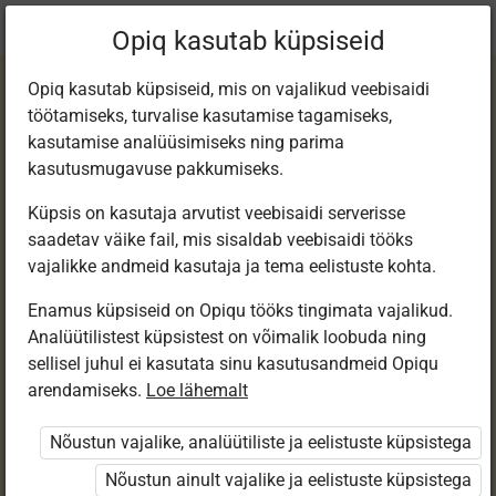
Praegune
Peatükk 5.4
Opiq kasutab küpsiseid
asukoht:
Общение 6 кл
Opiq kasutab küpsiseid, mis on vajalikud veebisaidi
töötamiseks, turvalise kasutamise tagamiseks,
kasutamise analüüsimiseks ning parima
kasutusmugavuse pakkumiseks.
Küpsis on kasutaja arvutist veebisaidi serverisse
Уверенное
saadetav väike fail, mis sisaldab veebisaidi tööks
vajalikke andmeid kasutaja ja tema eelistuste kohta.
поведение
Enamus küpsiseid on Opiqu tööks tingimata vajalikud.
Analüütilistest küpsistest on võimalik loobuda ning
sellisel juhul ei kasutata sinu kasutusandmeid Opiqu
arendamiseks.
Loe lähemalt
Ligipääs piiratud
Nõustun vajalike, analüütiliste ja eelistuste küpsistega
Ligipääs õppesisule on piiratud. Sa ei ole Opiqusse
sisse logitud.
Nõustun ainult vajalike ja eelistuste küpsistega