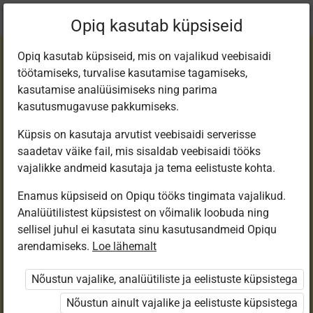
Praegune
Peatükk 12.1
Opiq kasutab küpsiseid
asukoht:
Step 3
Opiq kasutab küpsiseid, mis on vajalikud veebisaidi
töötamiseks, turvalise kasutamise tagamiseks,
kasutamise analüüsimiseks ning parima
kasutusmugavuse pakkumiseks.
Küpsis on kasutaja arvutist veebisaidi serverisse
Lesson 45
saadetav väike fail, mis sisaldab veebisaidi tööks
vajalikke andmeid kasutaja ja tema eelistuste kohta.
Enamus küpsiseid on Opiqu tööks tingimata vajalikud.
Ligipääs piiratud
Analüütilistest küpsistest on võimalik loobuda ning
sellisel juhul ei kasutata sinu kasutusandmeid Opiqu
Ligipääs õppesisule on piiratud. Sa ei ole Opiqusse
arendamiseks.
Loe lähemalt
sisse logitud.
Nõustun vajalike, analüütiliste ja eelistuste küpsistega
Selle õpiku kasutamiseks on vaja kehtivat paketi
Nõustun ainult vajalike ja eelistuste küpsistega
„Erakasutaja 2024/25”
,
„Erakasutaja 2026/27”
,