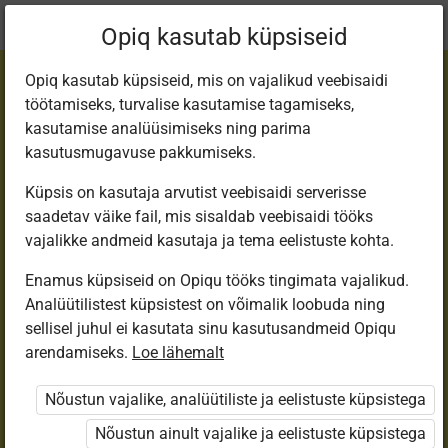
Praegune
Peatükk 9.7
Opiq kasutab küpsiseid
asukoht:
Step 5
Opiq kasutab küpsiseid, mis on vajalikud veebisaidi
töötamiseks, turvalise kasutamise tagamiseks,
kasutamise analüüsimiseks ning parima
kasutusmugavuse pakkumiseks.
Küpsis on kasutaja arvutist veebisaidi serverisse
Pronouns
saadetav väike fail, mis sisaldab veebisaidi tööks
vajalikke andmeid kasutaja ja tema eelistuste kohta.
Enamus küpsiseid on Opiqu tööks tingimata vajalikud.
Ligipääs piiratud
Analüütilistest küpsistest on võimalik loobuda ning
sellisel juhul ei kasutata sinu kasutusandmeid Opiqu
Ligipääs õppesisule on piiratud. Sa ei ole Opiqusse
arendamiseks.
Loe lähemalt
sisse logitud.
Nõustun vajalike, analüütiliste ja eelistuste küpsistega
Selle õpiku kasutamiseks on vaja kehtivat paketi
Nõustun ainult vajalike ja eelistuste küpsistega
„Erakasutaja 2024/25”
,
„Erakasutaja 2026/27”
,