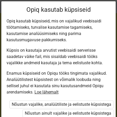
Praegune
Peatükk 9.8
Opiq kasutab küpsiseid
asukoht:
Step 5
Opiq kasutab küpsiseid, mis on vajalikud veebisaidi
töötamiseks, turvalise kasutamise tagamiseks,
kasutamise analüüsimiseks ning parima
kasutusmugavuse pakkumiseks.
Küpsis on kasutaja arvutist veebisaidi serverisse
Reported speech
saadetav väike fail, mis sisaldab veebisaidi tööks
vajalikke andmeid kasutaja ja tema eelistuste kohta.
Enamus küpsiseid on Opiqu tööks tingimata vajalikud.
Ligipääs piiratud
Analüütilistest küpsistest on võimalik loobuda ning
sellisel juhul ei kasutata sinu kasutusandmeid Opiqu
Ligipääs õppesisule on piiratud. Sa ei ole Opiqusse
arendamiseks.
Loe lähemalt
sisse logitud.
Nõustun vajalike, analüütiliste ja eelistuste küpsistega
Selle õpiku kasutamiseks on vaja kehtivat paketi
Nõustun ainult vajalike ja eelistuste küpsistega
„Erakasutaja 2024/25”
,
„Erakasutaja 2026/27”
,