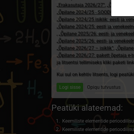
„Erakasutaja 2026/27”
,
„Õpilane 20
„Õpilane 2024/25 - SOODUSHIND!”
,
„Õpilane 2024/25 isiklik: eesti ja ve
„Õpilane 2024/25: eesti ja venekeeln
,
„Õpilane 2025/26: eesti- ja venekeeln
„Õpilane 2025/26: eesti- ja venekee
„Õpilane 2026/27 – isiklik”
,
„Õpilan
„Õpilane 2026/27: pakett õpetaja e-
ja litsentsi tellimiseks kliki paketi link
Kui sul on kehtiv litsents, logi peatü
Logi sisse
Opiqu tutvustus
Peatüki alateemad:
Keemiliste elementide perioodilis
Keemiliste elementide perioodilis