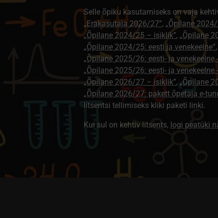
Selle õpiku kasutamiseks on vaja kehti
„Erakasutaja 2026/27”
,
„Õpilane 2024/
„Õpilane 2024/25 – isiklik”
,
„Õpilane 20
„Õpilane 2024/25: eesti ja venekeelne”
„Õpilane 2025/26: eesti- ja venekeelne - 
„Õpilane 2025/26: eesti- ja venekeeln
„Õpilane 2026/27 – isiklik”
,
„Õpilane 
„Õpilane 2026/27: pakett õpetaja e-tun
litsentsi tellimiseks kliki paketi linki.
Kui sul on kehtiv litsents,
logi peatüki 