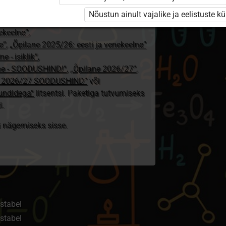
24/25”
,
Nõustun ainult vajalike ja eelistuste k
„Õpilane 2024/25 – isiklik”
,
nekeelne”
,
e”
,
„Õpilane 2025/26: eesti ja venekeelne”
e - isiklik”
,
lne - SOODUSHIND!”
,
„Õpilane 2026/27”
,
e 2026/27 SOODUSHIND”
või
tundidega”
litsentsi. Paketiga tutvumiseks
i.
ki nägemiseks sisse.
ustabel
ustabel