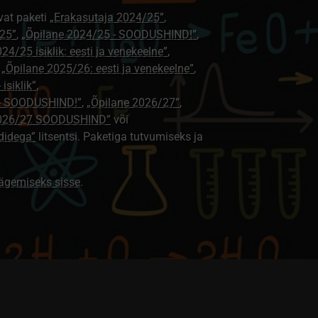
vat paketi
„Erakasutaja 2024/25”
,
25”
,
„Õpilane 2024/25 - SOODUSHIND!”
,
24/25 isiklik: eesti ja venekeelne”
,
,
„Õpilane 2025/26: eesti ja venekeelne”
,
isiklik”
,
e - SOODUSHIND!”
,
„Õpilane 2026/27”
,
2026/27 SOODUSHIND”
või
didega”
litsentsi. Paketiga tutvumiseks ja
nägemiseks sisse
.