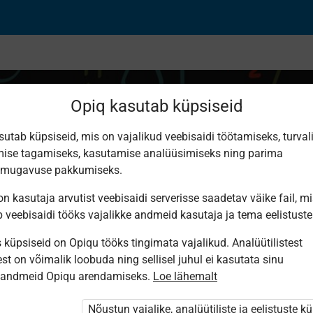
Opiq kasutab küpsiseid
sutab küpsiseid, mis on vajalikud veebisaidi töötamiseks, turval
ise tagamiseks, kasutamise analüüsimiseks ning parima
lementide perioodilis
smugavuse pakkumiseks.
n kasutaja arvutist veebisaidi serverisse saadetav väike fail, m
b veebisaidi tööks vajalikke andmeid kasutaja ja tema eelistuste
küpsiseid on Opiqu tööks tingimata vajalikud. Analüütilistest
st on võimalik loobuda ning sellisel juhul ei kasutata sinu
sandmeid Opiqu arendamiseks.
Loe lähemalt
i ole Opiqusse sisse logitud.
htivat paketi
„Erakasutaja 2024/25”
,
Nõustun vajalike, analüütiliste ja eelistuste k