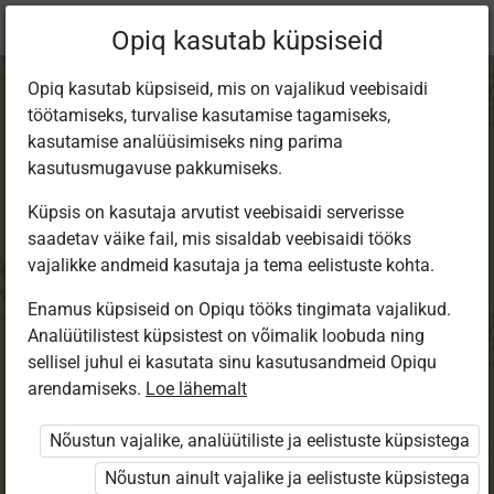
Praegune
Peatükk 1.3
Opiq kasutab küpsiseid
asukoht:
KT ja NK - KEAT
Opiq kasutab küpsiseid, mis on vajalikud veebisaidi
töötamiseks, turvalise kasutamise tagamiseks,
kasutamise analüüsimiseks ning parima
kasutusmugavuse pakkumiseks.
Küpsis on kasutaja arvutist veebisaidi serverisse
Metsas liikumine ja
saadetav väike fail, mis sisaldab veebisaidi tööks
vajalikke andmeid kasutaja ja tema eelistuste kohta.
igaüheõigus
Enamus küpsiseid on Opiqu tööks tingimata vajalikud.
Analüütilistest küpsistest on võimalik loobuda ning
sellisel juhul ei kasutata sinu kasutusandmeid Opiqu
arendamiseks.
Loe lähemalt
Selle peatüki lõppedes tead, millised reeglid
on looduses liikumisel ja mis on
Nõustun vajalike, analüütiliste ja eelistuste küpsistega
igaüheõigus.
Nõustun ainult vajalike ja eelistuste küpsistega