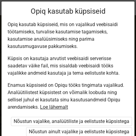
Praegune
Õppekomplekt
Opiq kasutab küpsiseid
asukoht:
KT ja NK - KEAT
Opiq kasutab küpsiseid, mis on vajalikud veebisaidi
töötamiseks, turvalise kasutamise tagamiseks,
kasutamise analüüsimiseks ning parima
kasutusmugavuse pakkumiseks.
Küpsis on kasutaja arvutist veebisaidi serverisse
Kodutütred ja
saadetav väike fail, mis sisaldab veebisaidi tööks
vajalikke andmeid kasutaja ja tema eelistuste kohta.
Noored Kotkad -
Enamus küpsiseid on Opiqu tööks tingimata vajalikud.
Analüütilistest küpsistest on võimalik loobuda ning
Kaitse end ja aita
sellisel juhul ei kasutata sinu kasutusandmeid Opiqu
arendamiseks.
Loe lähemalt
teist
Nõustun vajalike, analüütiliste ja eelistuste küpsistega
Nõustun ainult vajalike ja eelistuste küpsistega