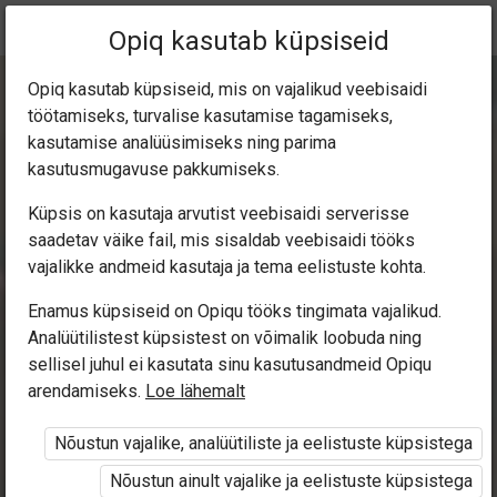
Praegune
Peatükk 5.6
Opiq kasutab küpsiseid
asukoht:
Gümnaasiumi eesti keel
Opiq kasutab küpsiseid, mis on vajalikud veebisaidi
töötamiseks, turvalise kasutamise tagamiseks,
kasutamise analüüsimiseks ning parima
kasutusmugavuse pakkumiseks.
Küpsis on kasutaja arvutist veebisaidi serverisse
Teadus ja eetika
saadetav väike fail, mis sisaldab veebisaidi tööks
vajalikke andmeid kasutaja ja tema eelistuste kohta.
Enamus küpsiseid on Opiqu tööks tingimata vajalikud.
Ligipääs piiratud
Analüütilistest küpsistest on võimalik loobuda ning
sellisel juhul ei kasutata sinu kasutusandmeid Opiqu
arendamiseks.
Loe lähemalt
Ligipääs õppesisule on piiratud. Sa ei ole Opiqusse
sisse logitud.
Nõustun vajalike, analüütiliste ja eelistuste küpsistega
Nõustun ainult vajalike ja eelistuste küpsistega
Selle õpiku kasutamiseks on vaja kehtivat paketi