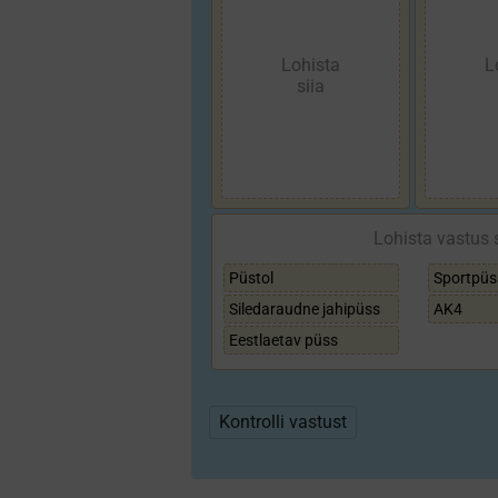
Lohista vastus 
Püstol
Sport­püs
Sileda­raudne jahi­püss
AK4
Eest­laetav püss
Kontrolli vastust