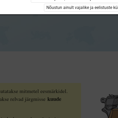
Nõustun ainult vajalike ja eelistuste k
sutatakse mitmetel eesmärkidel.
kuude
atakse relvad järgmisse