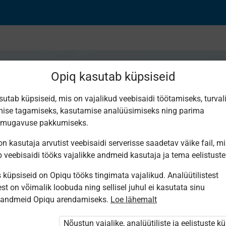
Opiq kasutab küpsiseid
sutab küpsiseid, mis on vajalikud veebisaidi töötamiseks, turval
ise tagamiseks, kasutamise analüüsimiseks ning parima
malt kolm käsitulire
smugavuse pakkumiseks.
n kasutaja arvutist veebisaidi serverisse saadetav väike fail, m
b veebisaidi tööks vajalikke andmeid kasutaja ja tema eelistuste
küpsiseid on Opiqu tööks tingimata vajalikud. Analüütilistest
Katse on soo
st on võimalik loobuda ning sellisel juhul ei kasutata sinu
nimetada väh
sandmeid Opiqu arendamiseks.
Loe lähemalt
selgitab rel
Nõustun vajalike, analüütiliste ja eelistuste k