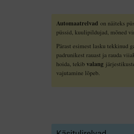
Automaatrelvad
on näiteks pü
püssid, kuulipildujad, mõned v
Pärast esimest lasku tekkinud g
padrunikest rauast ja rauda viia
valang
hoida, tekib
järjestikust
vajutamine lõpeb.
Käsitulirelvad