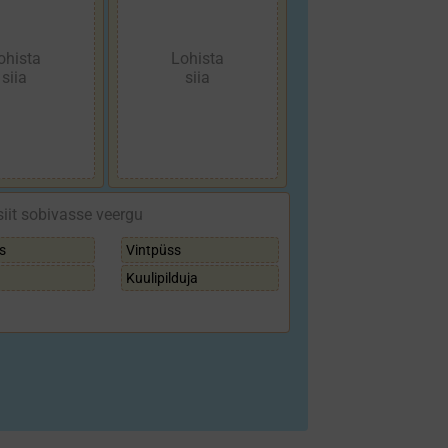
siit sobivasse veergu
s
Vint­püss
Kuuli­pilduja