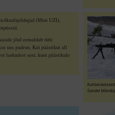
stolkuulipildujad (Mini UZI),
intpüssid.
aaside jõul eemaldub tühi
kse uus padrun. Kui päästikut all
est laskudest seni, kuni päästikule
Automaat Galil 
Galil on käsitul
Kuulipilduja MG
kui ka kaitsevä
Kaitseväelased 
Sander Mändo