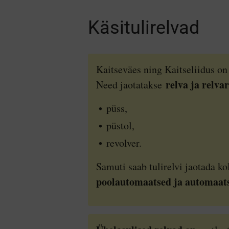
Käsitulirelvad
Kaitseväes ning Kaitseliidus on 
relva ja relva
Need jaotatakse
püss,
püstol,
revolver.
Samuti saab tulirelvi jaotada 
poolautomaatsed ja automaats