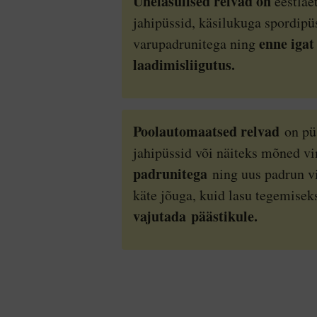
Ühelasulised relvad on
eestlae
jahipüssid, käsilukuga spordipü
enne igat
varupadrunitega ning
laadimisliigutus.
Poolautomaatsed relvad
on pü
jahipüssid või näiteks mõned vi
padrunitega
ning uus padrun vi
käte jõuga, kuid lasu tegemise
vajutada
päästikule.
Poo
Kai