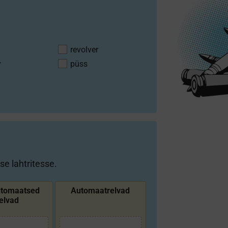
revolver
v
püss
se lahtritesse.
utomaatsed
Automaat­relvad
elvad