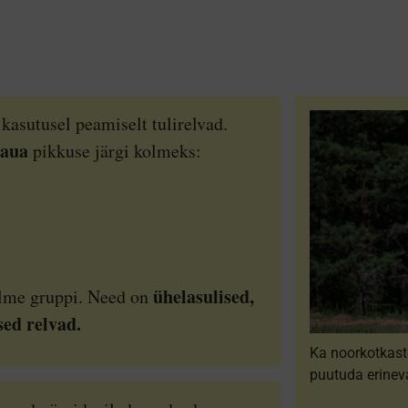
kasutusel peamiselt tulirelvad.
raua
pikkuse järgi kolmeks:
ühelasulised,
kolme gruppi. Need on
ed relvad.
Ka noorkotkast
puutuda erineva