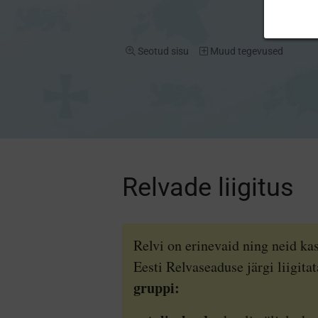
Seotud sisu
Muud tegevused
Relvade liigitus
Relvi on erinevaid ning neid ka
Eesti Relvaseaduse järgi liigit
gruppi: