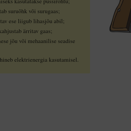
miseks kasutatakse püssirohtu;
tab suruõhk või surugaas;
tav ese liigub lihasjõu abil;
kahjustab ärritav gaas;
mese jõu või mehaanilise seadise
hineb elektrienergia kasutamisel.