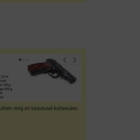
ulirelv ning on kasutusel kaitseväes.
Püstol. Foto: Eesti Kaitsev