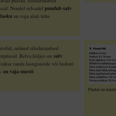
tavad püssid, siledaraudsed
puudub salv
ssid. Nendel relvadel
 lasku
on vaja alati teha
stolid, mõned siledaraudsed
salv
ntpüssid. Relva küljes on
iakse rauda lasugaaside või laskuri
on vaja uuesti
ks
lautomaatne vintpüss M14. Foto: Eesti
Püstol on käsit
tsevägi