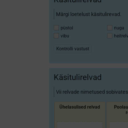
Märgi loetelust käsitulirevad.
püstol
nuga
vibu
heitrel
Kontrolli vastust
Käsitulirelvad
Vii relvade nimetused sobivates
Ühe­lasulised relvad
Pool­a
r