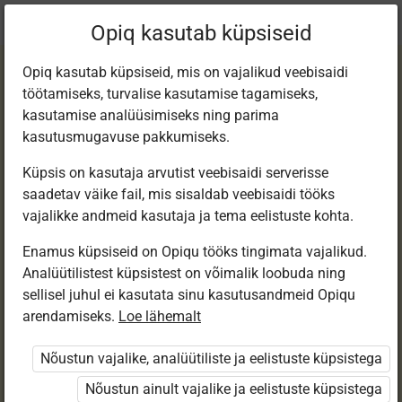
Praegune
Peatükk 4.8
Opiq kasutab küpsiseid
asukoht:
Matemaatika 1. kl e-tund
Opiq kasutab küpsiseid, mis on vajalikud veebisaidi
töötamiseks, turvalise kasutamise tagamiseks,
kasutamise analüüsimiseks ning parima
kasutusmugavuse pakkumiseks.
Küpsis on kasutaja arvutist veebisaidi serverisse
Kordamine
saadetav väike fail, mis sisaldab veebisaidi tööks
vajalikke andmeid kasutaja ja tema eelistuste kohta.
Enamus küpsiseid on Opiqu tööks tingimata vajalikud.
Ligipääs piiratud
Analüütilistest küpsistest on võimalik loobuda ning
sellisel juhul ei kasutata sinu kasutusandmeid Opiqu
Ligipääs õppesisule on piiratud. Sa ei ole Opiqusse
arendamiseks.
Loe lähemalt
sisse logitud.
Nõustun vajalike, analüütiliste ja eelistuste küpsistega
Selle õpiku peatükke näevad ainult õpetajad.
Nõustun ainult vajalike ja eelistuste küpsistega
Õpilastele saab määrata õpiku ülesandekogust