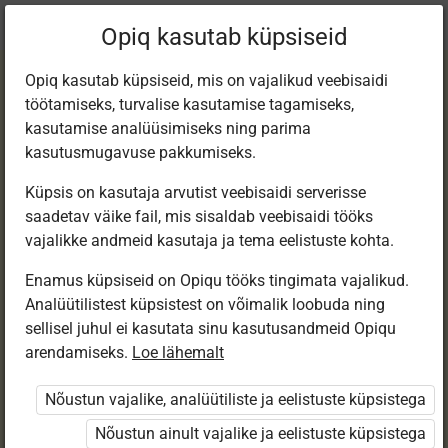
Praegune
Peatükk 4.9
Opiq kasutab küpsiseid
asukoht:
Matemaatika 1. kl e-tund
Opiq kasutab küpsiseid, mis on vajalikud veebisaidi
töötamiseks, turvalise kasutamise tagamiseks,
kasutamise analüüsimiseks ning parima
kasutusmugavuse pakkumiseks.
Küpsis on kasutaja arvutist veebisaidi serverisse
Otsime lahendusi.
saadetav väike fail, mis sisaldab veebisaidi tööks
vajalikke andmeid kasutaja ja tema eelistuste kohta.
Töö nr 6
Enamus küpsiseid on Opiqu tööks tingimata vajalikud.
Analüütilistest küpsistest on võimalik loobuda ning
sellisel juhul ei kasutata sinu kasutusandmeid Opiqu
arendamiseks.
Loe lähemalt
Ligipääs piiratud
Nõustun vajalike, analüütiliste ja eelistuste küpsistega
Ligipääs õppesisule on piiratud. Sa ei ole Opiqusse
sisse logitud.
Nõustun ainult vajalike ja eelistuste küpsistega