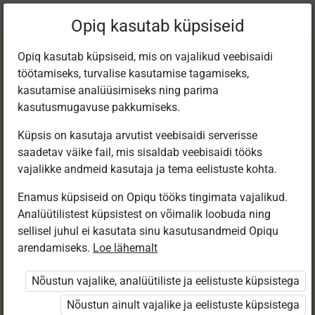
Praegune
Peatükk 4.10
Opiq kasutab küpsiseid
asukoht:
Matemaatika 1. kl e-tund
Opiq kasutab küpsiseid, mis on vajalikud veebisaidi
töötamiseks, turvalise kasutamise tagamiseks,
kasutamise analüüsimiseks ning parima
kasutusmugavuse pakkumiseks.
Küpsis on kasutaja arvutist veebisaidi serverisse
Ristkülik ja
saadetav väike fail, mis sisaldab veebisaidi tööks
vajalikke andmeid kasutaja ja tema eelistuste kohta.
risttahukas (1).
Enamus küpsiseid on Opiqu tööks tingimata vajalikud.
Analüütilistest küpsistest on võimalik loobuda ning
Vaade ja plaan
sellisel juhul ei kasutata sinu kasutusandmeid Opiqu
arendamiseks.
Loe lähemalt
Nõustun vajalike, analüütiliste ja eelistuste küpsistega
Ligipääs piiratud
Nõustun ainult vajalike ja eelistuste küpsistega