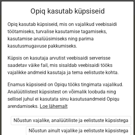
Praegune
Peatükk 2.1
Opiq kasutab küpsiseid
asukoht:
Loodusõp 5. kl, e-tund
Opiq kasutab küpsiseid, mis on vajalikud veebisaidi
töötamiseks, turvalise kasutamise tagamiseks,
kasutamise analüüsimiseks ning parima
kasutusmugavuse pakkumiseks.
Küpsis on kasutaja arvutist veebisaidi serverisse
Veeta ei saa
saadetav väike fail, mis sisaldab veebisaidi tööks
vajalikke andmeid kasutaja ja tema eelistuste kohta.
Enamus küpsiseid on Opiqu tööks tingimata vajalikud.
Ligipääs piiratud
Analüütilistest küpsistest on võimalik loobuda ning
sellisel juhul ei kasutata sinu kasutusandmeid Opiqu
Ligipääs õppesisule on piiratud. Sa ei ole Opiqusse
arendamiseks.
Loe lähemalt
sisse logitud.
Nõustun vajalike, analüütiliste ja eelistuste küpsistega
Selle õpiku peatükke näevad ainult õpetajad.
Nõustun ainult vajalike ja eelistuste küpsistega
Õpilastele saab määrata õpiku ülesandekogust