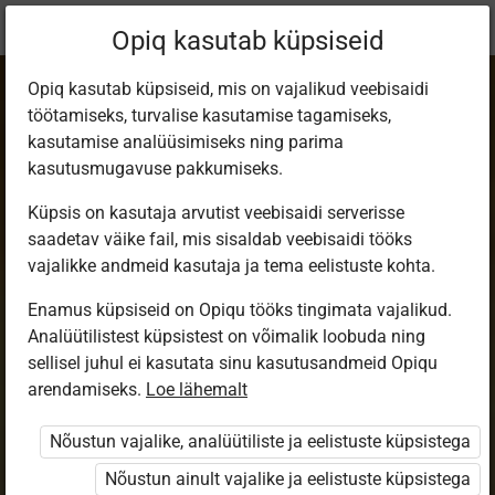
Praegune
Peatükk 3.3
Opiq kasutab küpsiseid
asukoht:
Loodusõpetus 7. kl
Opiq kasutab küpsiseid, mis on vajalikud veebisaidi
töötamiseks, turvalise kasutamise tagamiseks,
kasutamise analüüsimiseks ning parima
kasutusmugavuse pakkumiseks.
Küpsis on kasutaja arvutist veebisaidi serverisse
Mis on jõud?
saadetav väike fail, mis sisaldab veebisaidi tööks
vajalikke andmeid kasutaja ja tema eelistuste kohta.
Enamus küpsiseid on Opiqu tööks tingimata vajalikud.
Ligipääs piiratud
Analüütilistest küpsistest on võimalik loobuda ning
sellisel juhul ei kasutata sinu kasutusandmeid Opiqu
Ligipääs õppesisule on piiratud. Sa ei ole Opiqusse
arendamiseks.
Loe lähemalt
sisse logitud.
Nõustun vajalike, analüütiliste ja eelistuste küpsistega
Selle õpiku kasutamiseks on vaja kehtivat paketi
Nõustun ainult vajalike ja eelistuste küpsistega
„Erakasutaja 2024/25”
,
„Erakasutaja 2026/27”
,