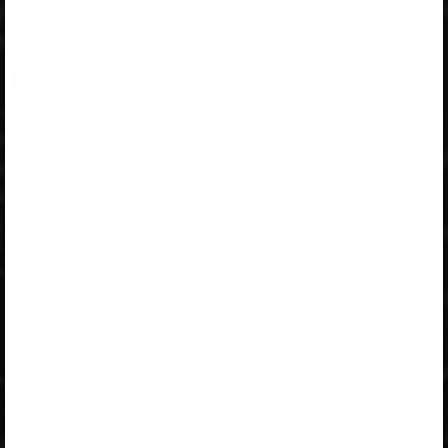
Peatüki alateemad:
Perioodilisustabel
Prootonite arv on justkui elemendi järjenumber
Elektronide arv
Elektronkate
Periood ehk rida
Perioodilisustabeli tulp ehk rühm
Olulised mõisted
Selle õpiku kasutamiseks on vaja kehtivat paketi
„Erakasutaja 2024/25”
,
„Erakasutaja 2026/27”
,
„Õpilane 2024/25”
,
„Õpilane 2024/25 - SOODUSHIND!”
,
„Õpilane 2024/25 – isiklik”
,
„Õpilane 2024/25 isiklik: eesti ja venekeelne”
,
„Õpilane 2024/25: eesti ja venekeelne”
,
„Õpilane 2025/26: eesti ja venekeelne”
,