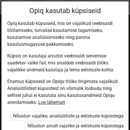
Praegune
Peatükk 5.5
Opiq kasutab küpsiseid
asukoht:
Loodusõpetus 7. kl
Opiq kasutab küpsiseid, mis on vajalikud veebisaidi
töötamiseks, turvalise kasutamise tagamiseks,
kasutamise analüüsimiseks ning parima
kasutusmugavuse pakkumiseks.
Küpsis on kasutaja arvutist veebisaidi serverisse
Perioodilisustabel
saadetav väike fail, mis sisaldab veebisaidi tööks
vajalikke andmeid kasutaja ja tema eelistuste kohta.
Enamus küpsiseid on Opiqu tööks tingimata vajalikud.
Ligipääs piiratud
Analüütilistest küpsistest on võimalik loobuda ning
sellisel juhul ei kasutata sinu kasutusandmeid Opiqu
Ligipääs õppesisule on piiratud. Sa ei ole Opiqusse
arendamiseks.
Loe lähemalt
sisse logitud.
Nõustun vajalike, analüütiliste ja eelistuste küpsistega
Selle õpiku kasutamiseks on vaja kehtivat paketi
Nõustun ainult vajalike ja eelistuste küpsistega
„Erakasutaja 2024/25”
,
„Erakasutaja 2026/27”
,