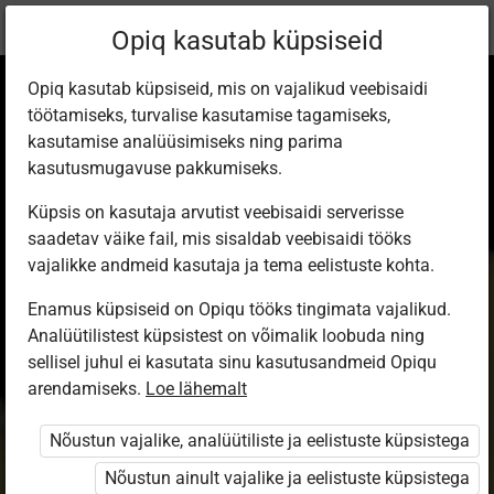
Praegune
Peatükk 7.1
Opiq kasutab küpsiseid
asukoht:
Loodusõpetus 7. kl
Opiq kasutab küpsiseid, mis on vajalikud veebisaidi
töötamiseks, turvalise kasutamise tagamiseks,
kasutamise analüüsimiseks ning parima
kasutusmugavuse pakkumiseks.
Küpsis on kasutaja arvutist veebisaidi serverisse
Mis on ioon?
saadetav väike fail, mis sisaldab veebisaidi tööks
vajalikke andmeid kasutaja ja tema eelistuste kohta.
Enamus küpsiseid on Opiqu tööks tingimata vajalikud.
Ligipääs piiratud
Analüütilistest küpsistest on võimalik loobuda ning
sellisel juhul ei kasutata sinu kasutusandmeid Opiqu
Ligipääs õppesisule on piiratud. Sa ei ole Opiqusse
arendamiseks.
Loe lähemalt
sisse logitud.
Nõustun vajalike, analüütiliste ja eelistuste küpsistega
Selle õpiku kasutamiseks on vaja kehtivat paketi
Nõustun ainult vajalike ja eelistuste küpsistega
„Erakasutaja 2024/25”
,
„Erakasutaja 2026/27”
,