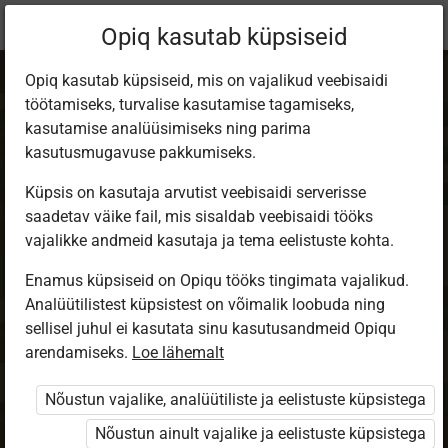
Praegune
Peatükk 11.7
Opiq kasutab küpsiseid
asukoht:
Maakaitse käsiraamat
Opiq kasutab küpsiseid, mis on vajalikud veebisaidi
töötamiseks, turvalise kasutamise tagamiseks,
kasutamise analüüsimiseks ning parima
kasutusmugavuse pakkumiseks.
Küpsis on kasutaja arvutist veebisaidi serverisse
Objektirekke
saadetav väike fail, mis sisaldab veebisaidi tööks
vajalikke andmeid kasutaja ja tema eelistuste kohta.
planeerimis­kaart
Enamus küpsiseid on Opiqu tööks tingimata vajalikud.
Analüütilistest küpsistest on võimalik loobuda ning
sellisel juhul ei kasutata sinu kasutusandmeid Opiqu
arendamiseks.
Loe lähemalt
Seotud sisu
Muud tegevused
Nõustun vajalike, analüütiliste ja eelistuste küpsistega
Nõustun ainult vajalike ja eelistuste küpsistega