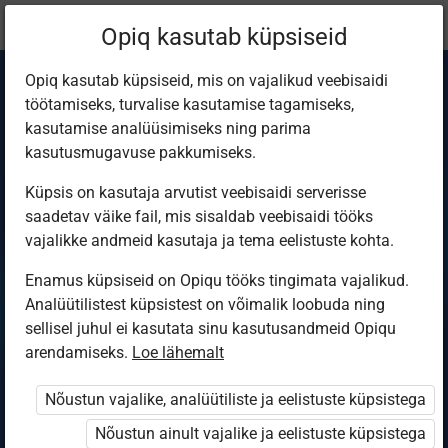
Praegune
Peatükk 3.14
Opiq kasutab küpsiseid
asukoht:
Mathematics 7
Opiq kasutab küpsiseid, mis on vajalikud veebisaidi
töötamiseks, turvalise kasutamise tagamiseks,
kasutamise analüüsimiseks ning parima
kasutusmugavuse pakkumiseks.
Küpsis on kasutaja arvutist veebisaidi serverisse
Division of Rational
saadetav väike fail, mis sisaldab veebisaidi tööks
vajalikke andmeid kasutaja ja tema eelistuste kohta.
Numbers
Enamus küpsiseid on Opiqu tööks tingimata vajalikud.
Analüütilistest küpsistest on võimalik loobuda ning
sellisel juhul ei kasutata sinu kasutusandmeid Opiqu
arendamiseks.
Loe lähemalt
Ligipääs piiratud
Nõustun vajalike, analüütiliste ja eelistuste küpsistega
Ligipääs õppesisule on piiratud. Sa ei ole Opiqusse
sisse logitud.
Nõustun ainult vajalike ja eelistuste küpsistega