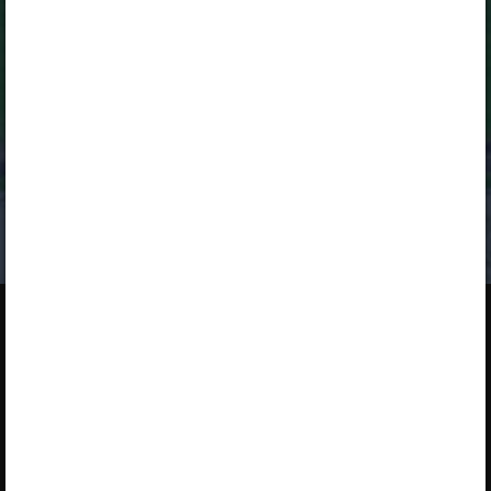
„Õpilane 2025/26: eesti- ja venekeelne - isiklik”
,
„Õpilane 2025/26: eesti- ja venekeelne - SOODUSHIND!”
,
„Õpilane 2026/27”
,
„Õpilane 2026/27 – isiklik”
,
„Õpilane 2026/27 SOODUSHIND”
või
„Õpilane 2026/27: pakett õpetaja e-tundidega”
litsentsi.
Paketiga tutvumiseks ja litsentsi tellimiseks kliki paketi
linki.
Kui sul on kehtiv litsents,
logi peatüki nägemiseks sisse
.
Opiqust
Teenuse tutvustus
Teenust osutab Star Cloud OÜ
Varamu
Pikk 68, 10133 Tallinn, Eesti
Paketid
+372 5323 7793 (E–R 9–17)
Kasutusjuhendid
info@starcloud.ee