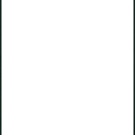
Logi sisse
Opiqu tutvustus
Peatüki alateemad:
Presentation of Data as a Diagram
Bar chart and pie chart
Presenting data
Practice and solve
Rules and formulas
Selle õpiku kasutamiseks on vaja kehtivat paketi
„Erakasutaja 2024/25”
,
„Erakasutaja 2026/27”
,
„Õpilane 2024/25”
,
„Õpilane 2024/25 - SOODUSHIND!”
,
„Õpilane 2024/25 – isiklik”
,
„Õpilane 2024/25 isiklik: eesti ja venekeelne”
,
„Õpilane 2024/25: eesti ja venekeelne”
,
„Õpilane 2025/26: eesti ja venekeelne”
,