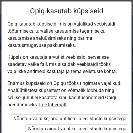
Praegune
Peatükk 11.3
Opiq kasutab küpsiseid
asukoht:
Mathematics 7
Opiq kasutab küpsiseid, mis on vajalikud veebisaidi
töötamiseks, turvalise kasutamise tagamiseks,
kasutamise analüüsimiseks ning parima
kasutusmugavuse pakkumiseks.
Küpsis on kasutaja arvutist veebisaidi serverisse
Presentation of
saadetav väike fail, mis sisaldab veebisaidi tööks
vajalikke andmeid kasutaja ja tema eelistuste kohta.
Data as a Diagram
Enamus küpsiseid on Opiqu tööks tingimata vajalikud.
Analüütilistest küpsistest on võimalik loobuda ning
sellisel juhul ei kasutata sinu kasutusandmeid Opiqu
arendamiseks.
Loe lähemalt
Ligipääs piiratud
Nõustun vajalike, analüütiliste ja eelistuste küpsistega
Ligipääs õppesisule on piiratud. Sa ei ole Opiqusse
sisse logitud.
Nõustun ainult vajalike ja eelistuste küpsistega