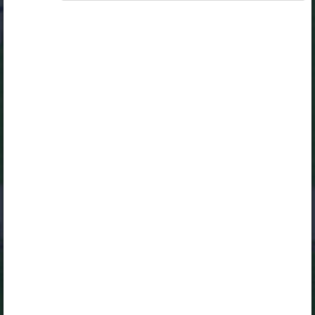
Selle õpiku kasutamiseks on vaja kehtivat paketi
„Erakasutaja 2024/25”
,
„Erakasutaja 2026/27”
,
„Õpilane 2024/25”
,
„Õpilane 2024/25 - SOODUSHIND!”
,
„Õpilane 2024/25 – isiklik”
,
„Õpilane 2024/25 isiklik: eesti ja venekeelne”
,
„Õpilane 2024/25: eesti ja venekeelne”
,
„Õpilane 2025/26: eesti ja venekeelne”
,
„Õpilane 2025/26: eesti- ja venekeelne - isiklik”
,
„Õpilane 2025/26: eesti- ja venekeelne -
SOODUSHIND!”
,
„Õpilane 2026/27”
,
„Õpilane 2026/27 – isiklik”
,
„Õpilane 2026/27 SOODUSHIND”
või
„Õpilane 2026/27: pakett õpetaja e-tundidega”
litsentsi. Paketiga tutvumiseks ja litsentsi tellimiseks
kliki paketi linki.
Kui sul on kehtiv litsents, logi peatüki nägemiseks
sisse.