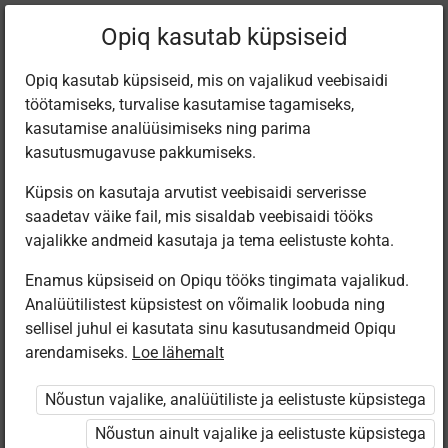
Praegune
Peatükk 8.3
Opiq kasutab küpsiseid
asukoht:
Muusika gümn, I
Opiq kasutab küpsiseid, mis on vajalikud veebisaidi
töötamiseks, turvalise kasutamise tagamiseks,
kasutamise analüüsimiseks ning parima
kasutusmugavuse pakkumiseks.
Küpsis on kasutaja arvutist veebisaidi serverisse
Mõisted
saadetav väike fail, mis sisaldab veebisaidi tööks
vajalikke andmeid kasutaja ja tema eelistuste kohta.
Enamus küpsiseid on Opiqu tööks tingimata vajalikud.
Ligipääs piiratud
Analüütilistest küpsistest on võimalik loobuda ning
sellisel juhul ei kasutata sinu kasutusandmeid Opiqu
Ligipääs õppesisule on piiratud. Sa ei ole Opiqusse
arendamiseks.
Loe lähemalt
sisse logitud.
Nõustun vajalike, analüütiliste ja eelistuste küpsistega
Selle õpiku kasutamiseks on vaja kehtivat paketi
Nõustun ainult vajalike ja eelistuste küpsistega
„Erakasutaja 2024/25”
,
„Erakasutaja 2026/27”
,