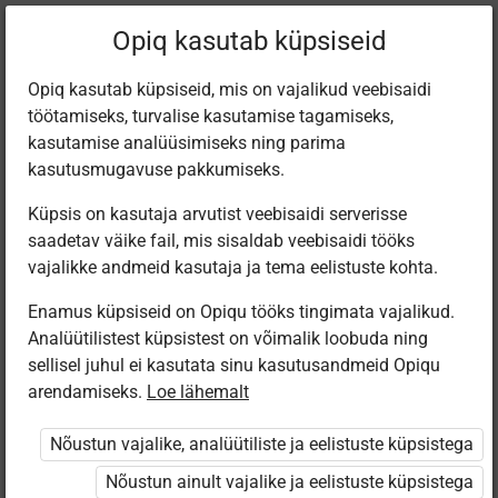
Praegune
Peatükk 6.24
Opiq kasutab küpsiseid
asukoht:
Muusika gümn, I
Opiq kasutab küpsiseid, mis on vajalikud veebisaidi
töötamiseks, turvalise kasutamise tagamiseks,
kasutamise analüüsimiseks ning parima
kasutusmugavuse pakkumiseks.
Küpsis on kasutaja arvutist veebisaidi serverisse
O du eselhafter
saadetav väike fail, mis sisaldab veebisaidi tööks
vajalikke andmeid kasutaja ja tema eelistuste kohta.
Martin
Enamus küpsiseid on Opiqu tööks tingimata vajalikud.
Analüütilistest küpsistest on võimalik loobuda ning
sellisel juhul ei kasutata sinu kasutusandmeid Opiqu
arendamiseks.
Loe lähemalt
Ligipääs piiratud
Nõustun vajalike, analüütiliste ja eelistuste küpsistega
Ligipääs õppesisule on piiratud. Sa ei ole Opiqusse
sisse logitud.
Nõustun ainult vajalike ja eelistuste küpsistega