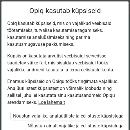
Praegune
Peatükk 2.16
Opiq kasutab küpsiseid
asukoht:
Matem 12. kitsas
Opiq kasutab küpsiseid, mis on vajalikud veebisaidi
töötamiseks, turvalise kasutamise tagamiseks,
kasutamise analüüsimiseks ning parima
kasutusmugavuse pakkumiseks.
Küpsis on kasutaja arvutist veebisaidi serverisse
Enese­kontrolliks
saadetav väike fail, mis sisaldab veebisaidi tööks
vajalikke andmeid kasutaja ja tema eelistuste kohta.
Enamus küpsiseid on Opiqu tööks tingimata vajalikud.
Ligipääs piiratud
Analüütilistest küpsistest on võimalik loobuda ning
sellisel juhul ei kasutata sinu kasutusandmeid Opiqu
arendamiseks.
Ligipääs õppesisule on piiratud. Sa ei ole Opiqusse sisse
Loe lähemalt
logitud.
Nõustun vajalike, analüütiliste ja eelistuste küpsistega
Selle õpiku kasutamiseks on vaja kehtivat paketi
Nõustun ainult vajalike ja eelistuste küpsistega
„Erakasutaja 2024/25”
,
„Erakasutaja 2026/27”
,