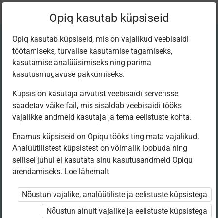
Praegune
Peatükk 3.6
Opiq kasutab küpsiseid
asukoht:
Matem 12. kitsas
Opiq kasutab küpsiseid, mis on vajalikud veebisaidi
töötamiseks, turvalise kasutamise tagamiseks,
kasutamise analüüsimiseks ning parima
kasutusmugavuse pakkumiseks.
Küpsis on kasutaja arvutist veebisaidi serverisse
Sirged ja tasandid
saadetav väike fail, mis sisaldab veebisaidi tööks
vajalikke andmeid kasutaja ja tema eelistuste kohta.
ruumis. Kehad
Enamus küpsiseid on Opiqu tööks tingimata vajalikud.
Analüütilistest küpsistest on võimalik loobuda ning
sellisel juhul ei kasutata sinu kasutusandmeid Opiqu
arendamiseks.
Loe lähemalt
Ligipääs piiratud
Nõustun vajalike, analüütiliste ja eelistuste küpsistega
Ligipääs õppesisule on piiratud. Sa ei ole Opiqusse sisse
logitud.
Nõustun ainult vajalike ja eelistuste küpsistega