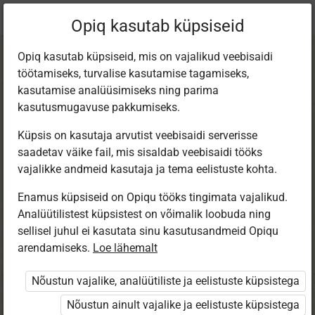
Praegune
Peatükk 1.6
Opiq kasutab küpsiseid
asukoht:
Hulkliikmed 8. kl
Opiq kasutab küpsiseid, mis on vajalikud veebisaidi
töötamiseks, turvalise kasutamise tagamiseks,
kasutamise analüüsimiseks ning parima
kasutusmugavuse pakkumiseks.
Küpsis on kasutaja arvutist veebisaidi serverisse
Tähtavaldise
saadetav väike fail, mis sisaldab veebisaidi tööks
vajalikke andmeid kasutaja ja tema eelistuste kohta.
väärtuse
Enamus küpsiseid on Opiqu tööks tingimata vajalikud.
Analüütilistest küpsistest on võimalik loobuda ning
arvutamine
sellisel juhul ei kasutata sinu kasutusandmeid Opiqu
arendamiseks.
Loe lähemalt
Nõustun vajalike, analüütiliste ja eelistuste küpsistega
Seotud sisu
Muud tegevused
Nõustun ainult vajalike ja eelistuste küpsistega