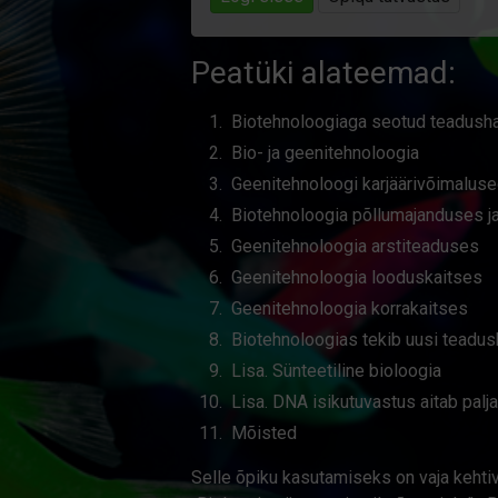
Peatüki alateemad:
Biotehno­loogiaga seotud teadus­ha
Bio- ja geeni­tehnoloogia
Geenite­hnoloogi karjääri­võimalus
Bio­tehnoloogia põllu­majanduses j
Geenitehnoloogia arstiteaduses
Geenitehnoloogia looduskaitses
Geenitehnoloogia korrakaitses
Biotehnoloogias tekib uusi teadus
Lisa. Sünteetiline bioloogia
Lisa. DNA isikutuvastus aitab palja
Mõisted
Selle õpiku kasutamiseks on vaja kehtiv