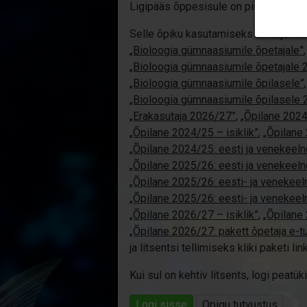
Ligipääs õppesisule on piiratud. Sa e
Selle õpiku kasutamiseks on vaja keh
„Bioloogia gümnaasiumile õpetajale”
,
„Bioloogia gümnaasiumile õpetajale
„Bioloogia gümnaasiumile õpilasele”
,
„Bioloogia gümnaasiumile õpilasele
„Erakasutaja 2026/27”
,
„Õpilane 202
„Õpilane 2024/25 – isiklik”
,
„Õpilane 
„Õpilane 2024/25: eesti ja venekeeln
„Õpilane 2025/26: eesti ja venekeeln
„Õpilane 2025/26: eesti- ja venekeelne
„Õpilane 2025/26: eesti- ja veneke
„Õpilane 2026/27 – isiklik”
,
„Õpilan
„Õpilane 2026/27: pakett õpetaja e-t
ja litsentsi tellimiseks kliki paketi link
Kui sul on kehtiv litsents, logi peat
Logi sisse
Opiqu tutvustus