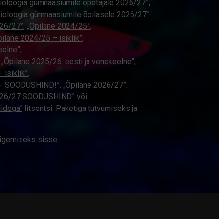
ioloogia gümnaasiumile õpetajale 2026/27”
,
Bioloogia gümnaasiumile õpilasele 2026/27”
026/27”
,
„Õpilane 2024/25”
,
pilane 2024/25 – isiklik”
,
eelne”
,
,
„Õpilane 2025/26: eesti ja venekeelne”
,
 isiklik”
,
ne - SOODUSHIND!”
,
„Õpilane 2026/27”
,
2026/27 SOODUSHIND”
või
didega”
litsentsi. Paketiga tutvumiseks ja
nägemiseks sisse
.