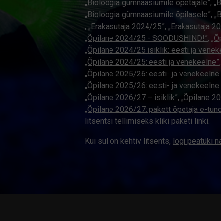
„Bioloogia gümnaasiumile õpetajale”
,
„B
„Bioloogia gümnaasiumile õpilasele”
,
„
,
„Erakasutaja 2024/25”
,
„Erakasutaja 2
„Õpilane 2024/25 - SOODUSHIND!”
,
„Õ
„Õpilane 2024/25 isiklik: eesti ja venek
„Õpilane 2024/25: eesti ja venekeelne”
„Õpilane 2025/26: eesti- ja venekeelne -
„Õpilane 2025/26: eesti- ja venekeel
„Õpilane 2026/27 – isiklik”
,
„Õpilane 
„Õpilane 2026/27: pakett õpetaja e-tun
litsentsi tellimiseks kliki paketi linki.
Kui sul on kehtiv litsents,
logi peatüki 