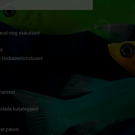
rud ning elu­kutsed
ed
a toiduaine­tööstuses
harusid
stada kurjategijaid
at paketi