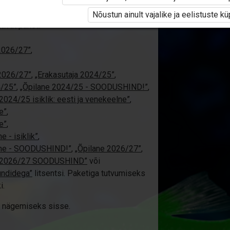
i ole Opiqusse sisse logitud.
Nõustun ainult vajalike ja eelistuste k
tivat paketi
 2026/27”
,
 2026/27”
,
„Erakasutaja 2024/25”
,
4/25”
,
„Õpilane 2024/25 - SOODUSHIND!”
,
2024/25 isiklik: eesti ja venekeelne”
,
e”
,
e”
,
 - isiklik”
,
elne - SOODUSHIND!”
,
„Õpilane 2026/27”
,
e 2026/27 SOODUSHIND”
või
undidega”
litsentsi. Paketiga tutvumiseks
i.
üki nägemiseks sisse.