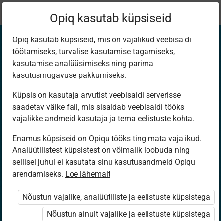
Praegune
Peatükk 1.1
Opiq kasutab küpsiseid
asukoht:
Bioloogia 9. kl
Opiq kasutab küpsiseid, mis on vajalikud veebisaidi
töötamiseks, turvalise kasutamise tagamiseks,
kasutamise analüüsimiseks ning parima
kasutusmugavuse pakkumiseks.
Küpsis on kasutaja arvutist veebisaidi serverisse
Õpieesmärgid
saadetav väike fail, mis sisaldab veebisaidi tööks
vajalikke andmeid kasutaja ja tema eelistuste kohta.
Enamus küpsiseid on Opiqu tööks tingimata vajalikud.
Ligipääs piiratud
Analüütilistest küpsistest on võimalik loobuda ning
sellisel juhul ei kasutata sinu kasutusandmeid Opiqu
Ligipääs õppesisule on piiratud. Sa ei ole Opiqusse
arendamiseks.
Loe lähemalt
sisse logitud.
Nõustun vajalike, analüütiliste ja eelistuste küpsistega
Selle õpiku kasutamiseks on vaja kehtivat paketi
Nõustun ainult vajalike ja eelistuste küpsistega
„Erakasutaja 2024/25”
,
„Erakasutaja 2026/27”
,