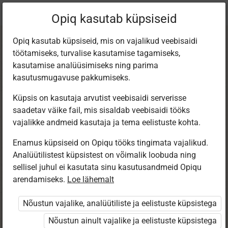
Praegune
Peatükk 10.2
Opiq kasutab küpsiseid
asukoht:
Bioloogia 9. kl
Opiq kasutab küpsiseid, mis on vajalikud veebisaidi
töötamiseks, turvalise kasutamise tagamiseks,
kasutamise analüüsimiseks ning parima
kasutusmugavuse pakkumiseks.
Küpsis on kasutaja arvutist veebisaidi serverisse
Rasestumisvastase
saadetav väike fail, mis sisaldab veebisaidi tööks
vajalikke andmeid kasutaja ja tema eelistuste kohta.
d vahendid
Enamus küpsiseid on Opiqu tööks tingimata vajalikud.
Analüütilistest küpsistest on võimalik loobuda ning
sellisel juhul ei kasutata sinu kasutusandmeid Opiqu
arendamiseks.
Loe lähemalt
Ligipääs piiratud
Nõustun vajalike, analüütiliste ja eelistuste küpsistega
Ligipääs õppesisule on piiratud. Sa ei ole Opiqusse
sisse logitud.
Nõustun ainult vajalike ja eelistuste küpsistega