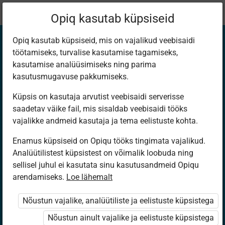
Praegune
Peatükk 8.1
Opiq kasutab küpsiseid
asukoht:
Bioloogia 9. kl
Opiq kasutab küpsiseid, mis on vajalikud veebisaidi
töötamiseks, turvalise kasutamise tagamiseks,
kasutamise analüüsimiseks ning parima
kasutusmugavuse pakkumiseks.
Küpsis on kasutaja arvutist veebisaidi serverisse
Õpieesmärgid
saadetav väike fail, mis sisaldab veebisaidi tööks
vajalikke andmeid kasutaja ja tema eelistuste kohta.
Enamus küpsiseid on Opiqu tööks tingimata vajalikud.
Ligipääs piiratud
Analüütilistest küpsistest on võimalik loobuda ning
sellisel juhul ei kasutata sinu kasutusandmeid Opiqu
Ligipääs õppesisule on piiratud. Sa ei ole Opiqusse
arendamiseks.
Loe lähemalt
sisse logitud.
Nõustun vajalike, analüütiliste ja eelistuste küpsistega
Selle õpiku kasutamiseks on vaja kehtivat paketi
Nõustun ainult vajalike ja eelistuste küpsistega
„Erakasutaja 2024/25”
,
„Erakasutaja 2026/27”
,