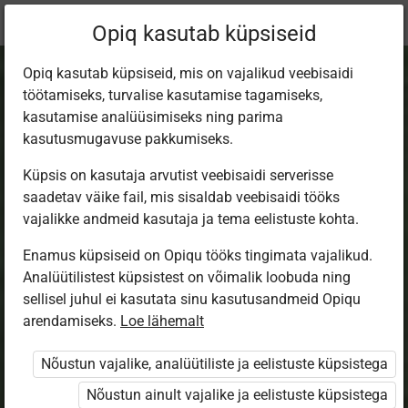
Praegune
Peatükk 5.7
Opiq kasutab küpsiseid
asukoht:
Loodusõpetus 6.kl
Opiq kasutab küpsiseid, mis on vajalikud veebisaidi
töötamiseks, turvalise kasutamise tagamiseks,
kasutamise analüüsimiseks ning parima
kasutusmugavuse pakkumiseks.
Küpsis on kasutaja arvutist veebisaidi serverisse
Imetajad metsas
saadetav väike fail, mis sisaldab veebisaidi tööks
vajalikke andmeid kasutaja ja tema eelistuste kohta.
Enamus küpsiseid on Opiqu tööks tingimata vajalikud.
Analüütilistest küpsistest on võimalik loobuda ning
Ligipääs piiratud
sellisel juhul ei kasutata sinu kasutusandmeid Opiqu
arendamiseks.
Loe lähemalt
Ligipääs õppesisule on piiratud. Sa ei ole Opiqusse
sisse logitud.
Nõustun vajalike, analüütiliste ja eelistuste küpsistega
Selle õpiku kasutamiseks on vaja kehtivat paketi
Nõustun ainult vajalike ja eelistuste küpsistega