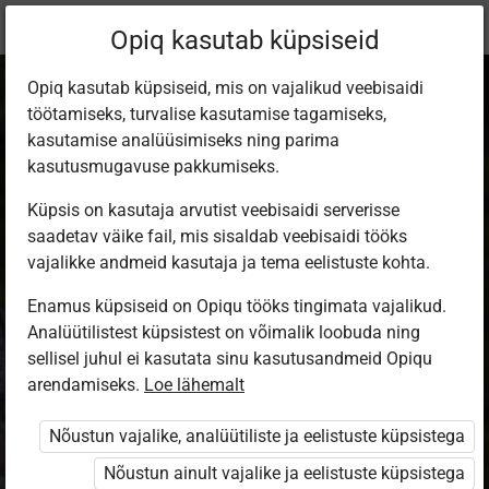
Praegune
Õppekomplekt
Opiq kasutab küpsiseid
asukoht:
Loodusõpetus 6.kl
Opiq kasutab küpsiseid, mis on vajalikud veebisaidi
töötamiseks, turvalise kasutamise tagamiseks,
kasutamise analüüsimiseks ning parima
kasutusmugavuse pakkumiseks.
Küpsis on kasutaja arvutist veebisaidi serverisse
Loodusõpetus 6.
saadetav väike fail, mis sisaldab veebisaidi tööks
vajalikke andmeid kasutaja ja tema eelistuste kohta.
klassile (2025)
Enamus küpsiseid on Opiqu tööks tingimata vajalikud.
Analüütilistest küpsistest on võimalik loobuda ning
sellisel juhul ei kasutata sinu kasutusandmeid Opiqu
Autorid
arendamiseks.
Loe lähemalt
Rein Kuresoo
Ülesandekogu autorid
Nõustun vajalike, analüütiliste ja eelistuste küpsistega
Rein Kuresoo, Tiia Kuresoo
Nõustun ainult vajalike ja eelistuste küpsistega