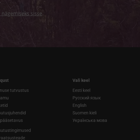
.
i nägemiseks sisse
.
qust
Vali keel
nuse tutvustus
Eesti keel
ramu
Русский язык
etid
English
utusjuhendid
Suomen kieli
ipääsetavus
Українська мова
utustingimused
vaatsusteade