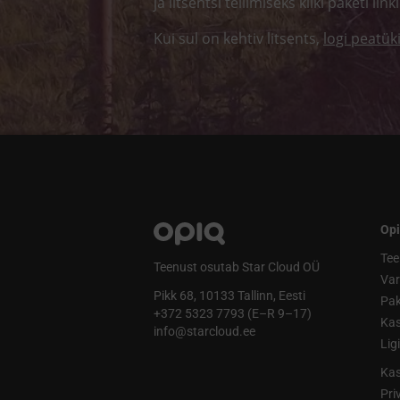
ja litsentsi tellimiseks kliki paketi linki
Kui sul on kehtiv litsents,
logi peatük
Opi
Tee
Teenust osutab Star Cloud OÜ
Va
Pikk 68, 10133 Tallinn, Eesti
Pak
+372 5323 7793 (E–R 9–17)
Kas
info@starcloud.ee
Lig
Kas
Pri