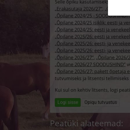
Selle õpiku kasutamiseks on vaja k
„Erakasutaja 2026/27”
,
„Õpilane 20
„Õpilane 2024/25 - SOODUSHIND!”
„Õpilane 2024/25 isiklik: eesti ja v
„Õpilane 2024/25: eesti ja venekee
„Õpilane 2025/26: eesti ja venekee
„Õpilane 2025/26: eesti- ja venekeeln
„Õpilane 2025/26: eesti- ja venek
„Õpilane 2026/27”
,
„Õpilane 2026/27
„Õpilane 2026/27 SOODUSHIND”
v
„Õpilane 2026/27: pakett õpetaja 
tutvumiseks ja litsentsi tellimiseks k
Kui sul on kehtiv litsents, logi pea
Logi sisse
Opiqu tutvustus
Peatüki alateemad: