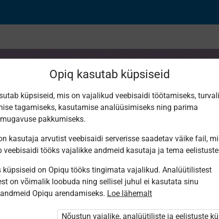
Opiq kasutab küpsiseid
sutab küpsiseid, mis on vajalikud veebisaidi töötamiseks, turval
ise tagamiseks, kasutamise analüüsimiseks ning parima
used ja nende kaits
smugavuse pakkumiseks.
n kasutaja arvutist veebisaidi serverisse saadetav väike fail, m
b veebisaidi tööks vajalikke andmeid kasutaja ja tema eelistuste
küpsiseid on Opiqu tööks tingimata vajalikud. Analüütilistest
st on võimalik loobuda ning sellisel juhul ei kasutata sinu
sandmeid Opiqu arendamiseks.
Loe lähemalt
 ei ole Opiqusse sisse logitud.
Nõustun vajalike, analüütiliste ja eelistuste k