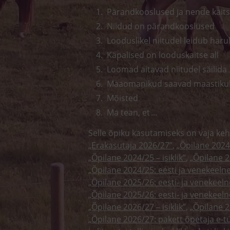
Pärand­kooslused ja nende kait
Niidud on pärand­kooslused
Looduslikel niitudel leidub harul
Käpalised on looduskaitse all
Loomad aitavad niitudel säilida
Maaomanikud saavad maastiku­
Mõisted
Ma tean, et ...
Selle õpiku kasutamiseks on vaja keh
„Erakasutaja 2026/27”
,
„Õpilane 2024
„Õpilane 2024/25 – isiklik”
,
„Õpilane 2
„Õpilane 2024/25: eesti ja venekeeln
„Õpilane 2025/26: eesti- ja venekeelne 
„Õpilane 2025/26: eesti- ja venekee
„Õpilane 2026/27 – isiklik”
,
„Õpilane
„Õpilane 2026/27: pakett õpetaja e-