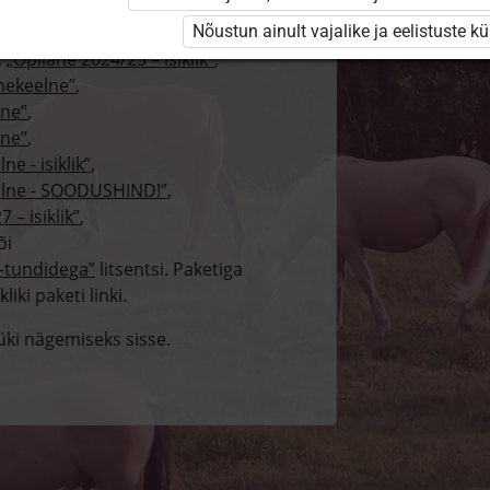
ehtivat paketi
„Erakasutaja 2024/25”
,
24/25”
,
Nõustun ainult vajalike ja eelistuste k
,
„Õpilane 2024/25 – isiklik”
,
enekeelne”
,
lne”
,
lne”
,
e - isiklik”
,
eelne - SOODUSHIND!”
,
 – isiklik”
,
õi
e-tundidega”
litsentsi. Paketiga
liki paketi linki.
tüki nägemiseks sisse.