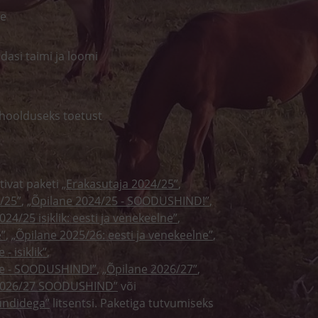
se
dasi taimi ja loomi
hoolduseks toetust
tivat paketi
„Erakasutaja 2024/25”
,
/25”
,
„Õpilane 2024/25 - SOODUSHIND!”
,
024/25 isiklik: eesti ja venekeelne”
,
e”
,
„Õpilane 2025/26: eesti ja venekeelne”
,
- isiklik”
,
lne - SOODUSHIND!”
,
„Õpilane 2026/27”
,
 2026/27 SOODUSHIND”
või
tundidega”
litsentsi. Paketiga tutvumiseks