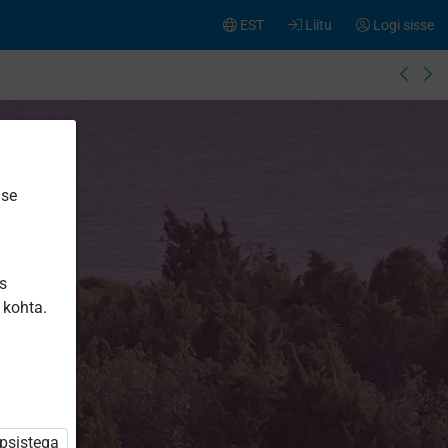
EST
Liitu
Logi sisse
ise
e
is
 kohta.
üpsistega