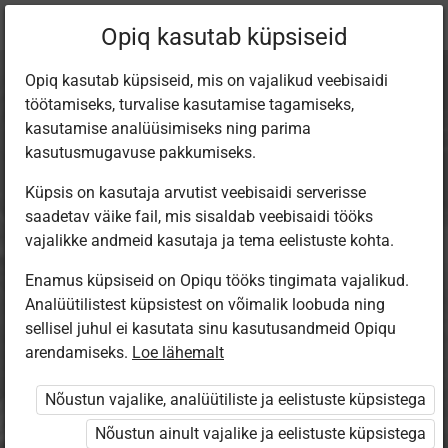
Praegune
Peatükk 2.4
Opiq kasutab küpsiseid
asukoht:
Majandusõpik gümnaasiumile
Opiq kasutab küpsiseid, mis on vajalikud veebisaidi
töötamiseks, turvalise kasutamise tagamiseks,
kasutamise analüüsimiseks ning parima
kasutusmugavuse pakkumiseks.
Küpsis on kasutaja arvutist veebisaidi serverisse
Raha- ja
saadetav väike fail, mis sisaldab veebisaidi tööks
vajalikke andmeid kasutaja ja tema eelistuste kohta.
ringlusvoog
Enamus küpsiseid on Opiqu tööks tingimata vajalikud.
Analüütilistest küpsistest on võimalik loobuda ning
sellisel juhul ei kasutata sinu kasutusandmeid Opiqu
arendamiseks.
Loe lähemalt
Ligipääs piiratud
Nõustun vajalike, analüütiliste ja eelistuste küpsistega
Ligipääs õppesisule on piiratud. Sa ei ole Opiqusse sisse
Nõustun ainult vajalike ja eelistuste küpsistega
logitud.